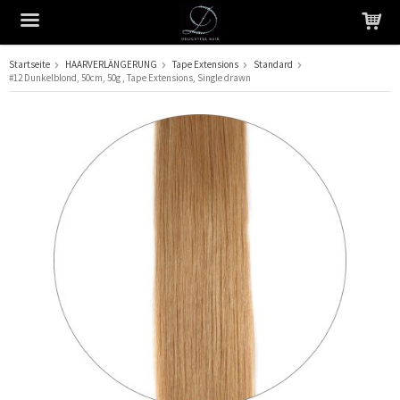
Startseite
HAARVERLÄNGERUNG
Tape Extensions
Standard
#12 Dunkelblond, 50cm, 50g , Tape Extensions, Single drawn
Das Produkt wurde in Ihren Warenkorb gelegt