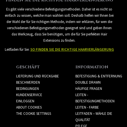
FINDEN SIE DIE RICHTIGE HAARVERLÄNGERUNG
Es gibt viele verschiedene Befestigungsmethoden. Daher ist es nicht so
einfach zu wissen, welche man wählen soll. Deshalb helfen wir Ihnen bei
der Wahl der für Sie richtigen Methode, indem wir erklären, für wen die
verschiedenen Befestigungsmethoden geeignet sind und geben Ihnen
das Werkzeug, dass Sie benötigen, um die für Sie perfekten Hair
Extensions zu finden.
Leitfaden für Sie:
SO FINDEN SIE DIE RICHTIGE HAARVERLÄNGERUNG
GESCHÄFT
INFORMATION
LIEFERUNG UND RÜCKGABE
BEFESTIGUNG & ENTFERNUNG
BESCHWERDEN
DOUBLE DRAWN
BEDINGUNGEN
HÄUFIGE FRAGEN
KUNDENSERVICE
LEITEN -
EINLOGGEN
BEFESTIGUNGMETHODEN
ABOUT COOKIES
LEITEN - FARBE
THE COOKIE SETTINGS
LEITFADEN – WÄHLE DIE
QUALITÄT
PFLEGE