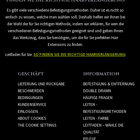
FINDEN SIE DIE RICHTIGE HAARVERLÄNGERUNG
Es gibt viele verschiedene Befestigungsmethoden. Daher ist es nicht so
einfach zu wissen, welche man wählen soll. Deshalb helfen wir Ihnen bei
der Wahl der für Sie richtigen Methode, indem wir erklären, für wen die
verschiedenen Befestigungsmethoden geeignet sind und geben Ihnen
das Werkzeug, dass Sie benötigen, um die für Sie perfekten Hair
Extensions zu finden.
Leitfaden für Sie:
SO FINDEN SIE DIE RICHTIGE HAARVERLÄNGERUNG
GESCHÄFT
INFORMATION
LIEFERUNG UND RÜCKGABE
BEFESTIGUNG & ENTFERNUNG
BESCHWERDEN
DOUBLE DRAWN
BEDINGUNGEN
HÄUFIGE FRAGEN
KUNDENSERVICE
LEITEN -
EINLOGGEN
BEFESTIGUNGMETHODEN
ABOUT COOKIES
LEITEN - FARBE
THE COOKIE SETTINGS
LEITFADEN – WÄHLE DIE
QUALITÄT
PFLEGE