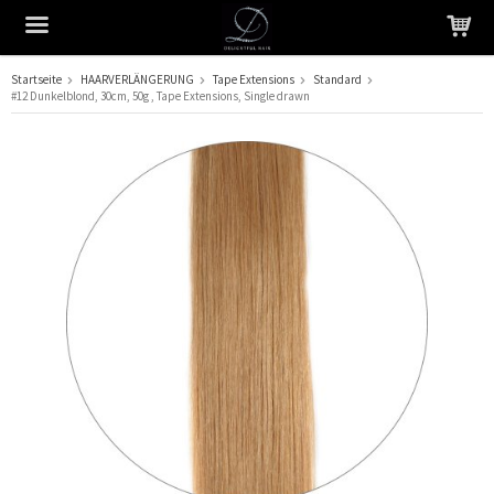
Startseite
HAARVERLÄNGERUNG
Tape Extensions
Standard
#12 Dunkelblond, 30cm, 50g , Tape Extensions, Single drawn
Das Produkt wurde in Ihren Warenkorb gelegt