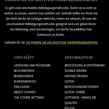
FINDEN SIE DIE RICHTIGE HAARVERLÄNGERUNG
Es gibt viele verschiedene Befestigungsmethoden. Daher ist es nicht so
einfach zu wissen, welche man wählen soll. Deshalb helfen wir Ihnen bei
der Wahl der für Sie richtigen Methode, indem wir erklären, für wen die
verschiedenen Befestigungsmethoden geeignet sind und geben Ihnen
das Werkzeug, dass Sie benötigen, um die für Sie perfekten Hair
Extensions zu finden.
Leitfaden für Sie:
SO FINDEN SIE DIE RICHTIGE HAARVERLÄNGERUNG
GESCHÄFT
INFORMATION
LIEFERUNG UND RÜCKGABE
BEFESTIGUNG & ENTFERNUNG
BESCHWERDEN
DOUBLE DRAWN
BEDINGUNGEN
HÄUFIGE FRAGEN
KUNDENSERVICE
LEITEN -
EINLOGGEN
BEFESTIGUNGMETHODEN
ABOUT COOKIES
LEITEN - FARBE
THE COOKIE SETTINGS
LEITFADEN – WÄHLE DIE
QUALITÄT
PFLEGE