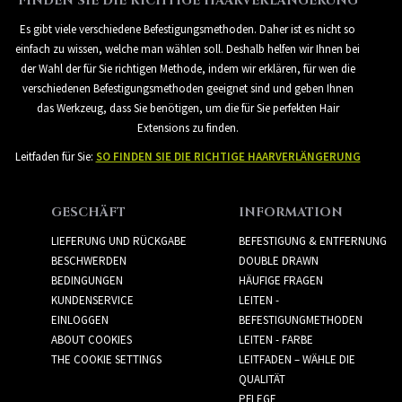
FINDEN SIE DIE RICHTIGE HAARVERLÄNGERUNG
Es gibt viele verschiedene Befestigungsmethoden. Daher ist es nicht so
einfach zu wissen, welche man wählen soll. Deshalb helfen wir Ihnen bei
der Wahl der für Sie richtigen Methode, indem wir erklären, für wen die
verschiedenen Befestigungsmethoden geeignet sind und geben Ihnen
das Werkzeug, dass Sie benötigen, um die für Sie perfekten Hair
Extensions zu finden.
Leitfaden für Sie:
SO FINDEN SIE DIE RICHTIGE HAARVERLÄNGERUNG
GESCHÄFT
INFORMATION
LIEFERUNG UND RÜCKGABE
BEFESTIGUNG & ENTFERNUNG
BESCHWERDEN
DOUBLE DRAWN
BEDINGUNGEN
HÄUFIGE FRAGEN
KUNDENSERVICE
LEITEN -
EINLOGGEN
BEFESTIGUNGMETHODEN
ABOUT COOKIES
LEITEN - FARBE
THE COOKIE SETTINGS
LEITFADEN – WÄHLE DIE
QUALITÄT
PFLEGE