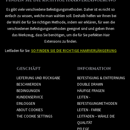
FINDEN SIE DIE RICHTIGE HAARVERLÄNGERUNG
Es gibt viele verschiedene Befestigungsmethoden. Daher ist es nicht so
einfach zu wissen, welche man wählen soll. Deshalb helfen wir Ihnen bei
der Wahl der für Sie richtigen Methode, indem wir erklären, für wen die
verschiedenen Befestigungsmethoden geeignet sind und geben Ihnen
das Werkzeug, dass Sie benötigen, um die für Sie perfekten Hair
Extensions zu finden.
Leitfaden für Sie:
SO FINDEN SIE DIE RICHTIGE HAARVERLÄNGERUNG
GESCHÄFT
INFORMATION
LIEFERUNG UND RÜCKGABE
BEFESTIGUNG & ENTFERNUNG
BESCHWERDEN
DOUBLE DRAWN
BEDINGUNGEN
HÄUFIGE FRAGEN
KUNDENSERVICE
LEITEN -
EINLOGGEN
BEFESTIGUNGMETHODEN
ABOUT COOKIES
LEITEN - FARBE
THE COOKIE SETTINGS
LEITFADEN – WÄHLE DIE
QUALITÄT
PFLEGE