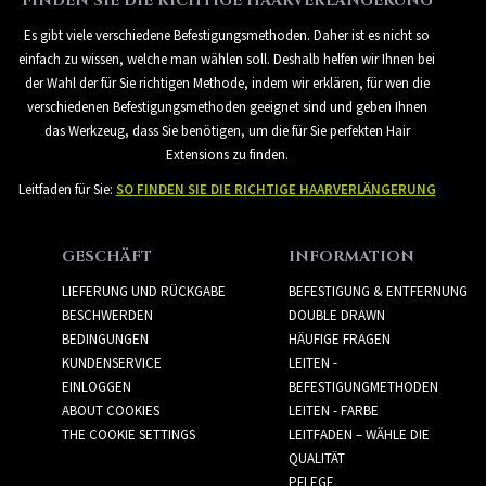
FINDEN SIE DIE RICHTIGE HAARVERLÄNGERUNG
Es gibt viele verschiedene Befestigungsmethoden. Daher ist es nicht so
einfach zu wissen, welche man wählen soll. Deshalb helfen wir Ihnen bei
der Wahl der für Sie richtigen Methode, indem wir erklären, für wen die
verschiedenen Befestigungsmethoden geeignet sind und geben Ihnen
das Werkzeug, dass Sie benötigen, um die für Sie perfekten Hair
Extensions zu finden.
Leitfaden für Sie:
SO FINDEN SIE DIE RICHTIGE HAARVERLÄNGERUNG
GESCHÄFT
INFORMATION
LIEFERUNG UND RÜCKGABE
BEFESTIGUNG & ENTFERNUNG
BESCHWERDEN
DOUBLE DRAWN
BEDINGUNGEN
HÄUFIGE FRAGEN
KUNDENSERVICE
LEITEN -
EINLOGGEN
BEFESTIGUNGMETHODEN
ABOUT COOKIES
LEITEN - FARBE
THE COOKIE SETTINGS
LEITFADEN – WÄHLE DIE
QUALITÄT
PFLEGE