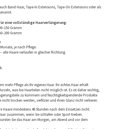
uch Band Haar, Tape-In Extensions, Tape-On Extensions oder als
genannt.
r eine vollständige Haarverlängerung:
100–150 Gramm
150–200 Gramm
.
 Monate, je nach Pflege.
 alle Haare verlaufen in gleicher Richtung.
k.
rn mehr Pflege als Ihr eigenes Haar. Ihr echtes Haar erhält
rzeln, was bei Haarteilen nicht möglich ist. Es ist daher wichtig,
ngerungsteile zu kümmern und feuchtigkeitspendende Produkte
nicht trocken werden, verfilzen und ihren Glanz nicht verlieren.
re Haare mindestens 48 Stunden nach dem Einsetzen nicht.
 Haar zusammen, wenn Sie schlafen oder Sport treiben.
 bürsten Sie das Haar am Morgen, am Abend und vor dem