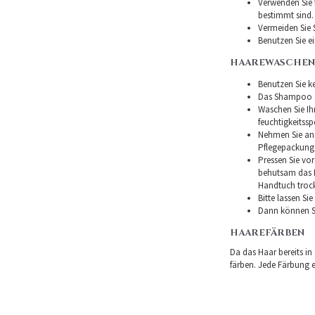
Verwenden Sie f
bestimmt sind.
Vermeiden Sie 
Benutzen Sie e
HAAREWASCHEN
Benutzen Sie ke
Das Shampoo so
Waschen Sie I
feuchtigkeitss
Nehmen Sie ans
Pflegepackung
Pressen Sie vor
behutsam das H
Handtuch troc
Bitte lassen Si
Dann können Si
HAAREFÄRBEN
Da das Haar bereits in
färben. Jede Färbung er