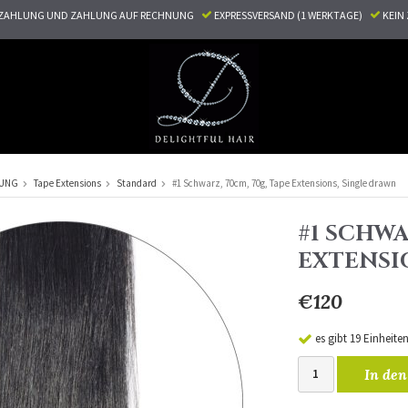
ZAHLUNG UND ZAHLUNG AUF RECHNUNG
EXPRESSVERSAND (1 WERKTAGE)
KEI
RUNG
Tape Extensions
Standard
#1 Schwarz, 70cm, 70g, Tape Extensions, Single drawn
#1 SCHWA
EXTENSI
€120
es gibt 19 Einheite
In den