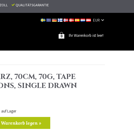
N ZOLL
QUALITÄTSGARANTIE
Ihr Warenkorb ist leer!
0
RZ, 70CM, 70G, TAPE
ONS, SINGLE DRAWN
n auf Lager
 Warenkorb legen »