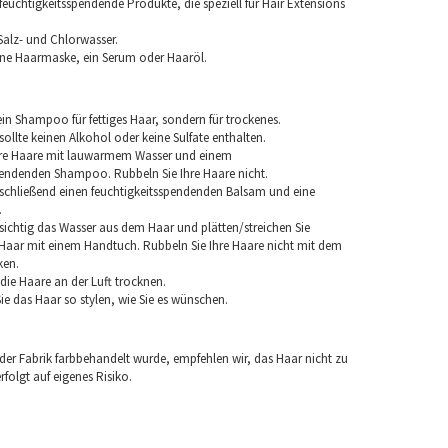
euchtigkeitsspendende Produkte, die speziell für Hair Extensions
Salz- und Chlorwasser.
ine Haarmaske, ein Serum oder Haaröl.
in Shampoo für fettiges Haar, sondern für trockenes.
llte keinen Alkohol oder keine Sulfate enthalten.
hre Haare mit lauwarmem Wasser und einem
pendenden Shampoo. Rubbeln Sie Ihre Haare nicht.
chließend einen feuchtigkeitsspendenden Balsam und eine
.
sichtig das Wasser aus dem Haar und plätten/streichen Sie
aar mit einem Handtuch. Rubbeln Sie Ihre Haare nicht mit dem
ken.
e die Haare an der Luft trocknen.
e das Haar so stylen, wie Sie es wünschen.
 der Fabrik farbbehandelt wurde, empfehlen wir, das Haar nicht zu
folgt auf eigenes Risiko.