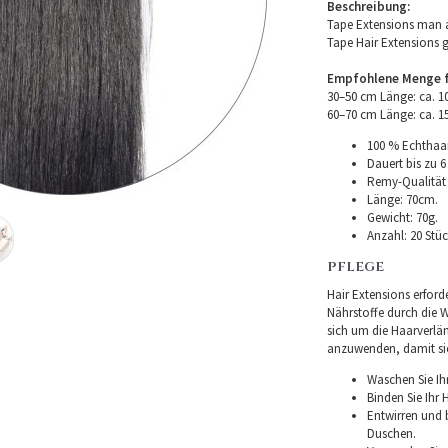
Beschreibung:
Tape Extensions man a
Tape Hair Extensions 
Empfohlene Menge fü
30–50 cm Länge: ca. 
60–70 cm Länge: ca. 
100 % Echthaar
Dauert bis zu 6
Remy-Qualität –
Länge: 70cm.
Gewicht: 70g.
Anzahl: 20 Stüc
PFLEGE
Hair Extensions erforde
Nährstoffe durch die Wu
sich um die Haarverlä
anzuwenden, damit sie 
Waschen Sie Ih
Binden Sie Ihr
Entwirren und
Duschen.