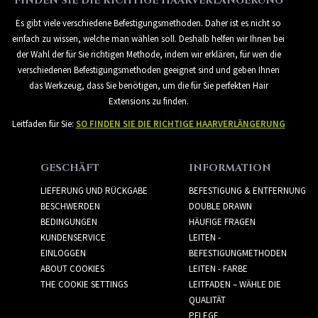
FINDEN SIE DIE RICHTIGE HAARVERLÄNGERUNG
Es gibt viele verschiedene Befestigungsmethoden. Daher ist es nicht so
einfach zu wissen, welche man wählen soll. Deshalb helfen wir Ihnen bei
der Wahl der für Sie richtigen Methode, indem wir erklären, für wen die
verschiedenen Befestigungsmethoden geeignet sind und geben Ihnen
das Werkzeug, dass Sie benötigen, um die für Sie perfekten Hair
Extensions zu finden.
Leitfaden für Sie:
SO FINDEN SIE DIE RICHTIGE HAARVERLÄNGERUNG
GESCHÄFT
INFORMATION
LIEFERUNG UND RÜCKGABE
BEFESTIGUNG & ENTFERNUNG
BESCHWERDEN
DOUBLE DRAWN
BEDINGUNGEN
HÄUFIGE FRAGEN
KUNDENSERVICE
LEITEN -
EINLOGGEN
BEFESTIGUNGMETHODEN
ABOUT COOKIES
LEITEN - FARBE
THE COOKIE SETTINGS
LEITFADEN – WÄHLE DIE
QUALITÄT
PFLEGE