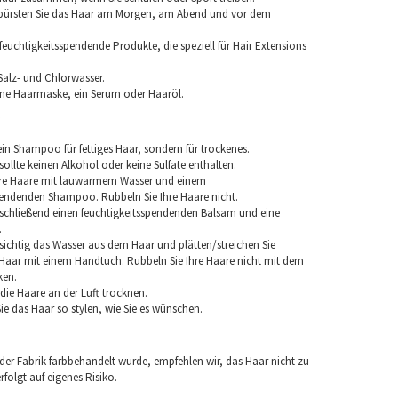
 bürsten Sie das Haar am Morgen, am Abend und vor dem
euchtigkeitsspendende Produkte, die speziell für Hair Extensions
Salz- und Chlorwasser.
ine Haarmaske, ein Serum oder Haaröl.
in Shampoo für fettiges Haar, sondern für trockenes.
llte keinen Alkohol oder keine Sulfate enthalten.
hre Haare mit lauwarmem Wasser und einem
pendenden Shampoo. Rubbeln Sie Ihre Haare nicht.
chließend einen feuchtigkeitsspendenden Balsam und eine
.
sichtig das Wasser aus dem Haar und plätten/streichen Sie
aar mit einem Handtuch. Rubbeln Sie Ihre Haare nicht mit dem
ken.
e die Haare an der Luft trocknen.
e das Haar so stylen, wie Sie es wünschen.
 der Fabrik farbbehandelt wurde, empfehlen wir, das Haar nicht zu
folgt auf eigenes Risiko.