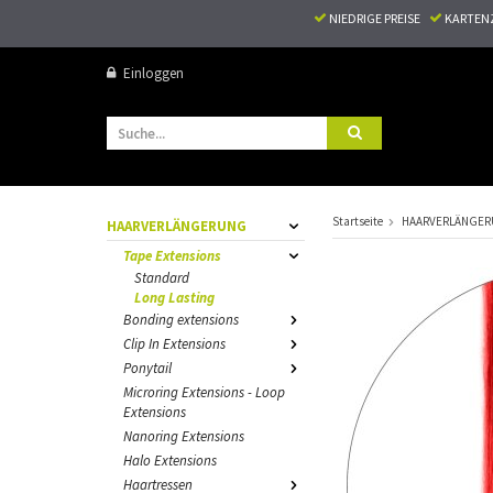
NIEDRIGE PREISE
KARTEN
Einloggen
Startseite
HAARVERLÄNGE
HAARVERLÄNGERUNG
Tape Extensions
Standard
Long Lasting
Bonding extensions
Clip In Extensions
Ponytail
Microring Extensions - Loop
Extensions
Nanoring Extensions
Halo Extensions
Haartressen