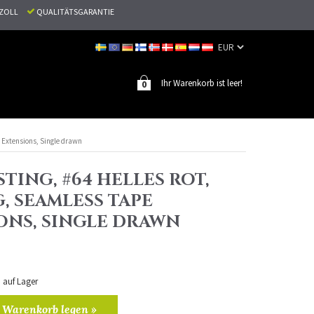
N ZOLL
QUALITÄTSGARANTIE
Ihr Warenkorb ist leer!
0
e Extensions, Single drawn
TING, #64 HELLES ROT,
G, SEAMLESS TAPE
ONS, SINGLE DRAWN
n auf Lager
 Warenkorb legen »