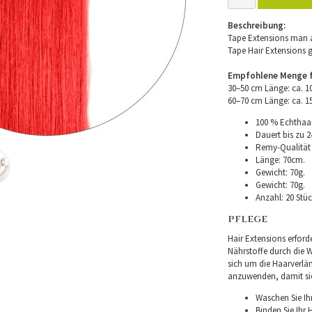
Beschreibung:
Tape Extensions man a
Tape Hair Extensions 
Empfohlene Menge fü
30–50 cm Länge: ca. 
60–70 cm Länge: ca. 
100 % Echthaar
Dauert bis zu 2
Remy-Qualität –
Länge: 70cm.
Gewicht: 70g.
Gewicht: 70g.
Anzahl: 20 Stüc
PFLEGE
Hair Extensions erforde
Nährstoffe durch die Wu
sich um die Haarverlä
anzuwenden, damit sie 
Waschen Sie Ih
Binden Sie Ihr