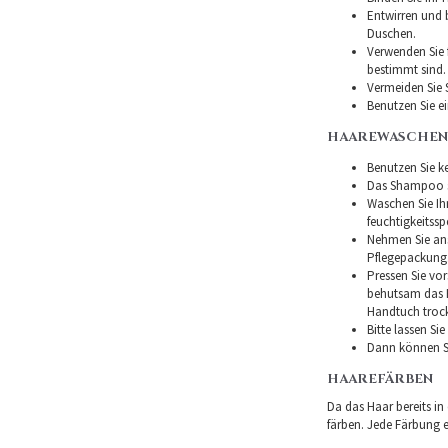
Entwirren und
Duschen.
Verwenden Sie f
bestimmt sind.
Vermeiden Sie 
Benutzen Sie e
HAAREWASCHEN
Benutzen Sie ke
Das Shampoo so
Waschen Sie I
feuchtigkeitss
Nehmen Sie ans
Pflegepackung
Pressen Sie vor
behutsam das H
Handtuch troc
Bitte lassen Si
Dann können Si
HAAREFÄRBEN
Da das Haar bereits in
färben. Jede Färbung er