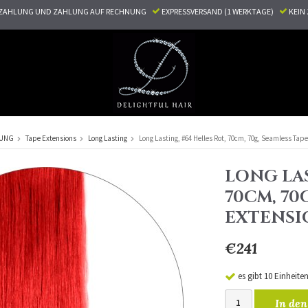
ZAHLUNG UND ZAHLUNG AUF RECHNUNG
EXPRESSVERSAND (1 WERKTAGE)
KEI
RUNG
Tape Extensions
Long Lasting
Long Lasting, #64 Helles Rot, 70cm, 70g, Seamless Tap
LONG LAS
70CM, 70
EXTENSI
€241
es gibt 10 Einheite
In den