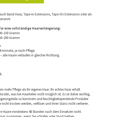
uch Band Haar, Tape-In Extensions, Tape-On Extensions oder als
genannt.
r eine vollständige Haarverlängerung:
100–150 Gramm
150–200 Gramm
.
4 monate, je nach Pflege.
 alle Haare verlaufen in gleicher Richtung.
k.
rn mehr Pflege als Ihr eigenes Haar. Ihr echtes Haar erhält
rzeln, was bei Haarteilen nicht möglich ist. Es ist daher wichtig,
ngerungsteile zu kümmern und feuchtigkeitspendende Produkte
nicht trocken werden, verfilzen und ihren Glanz nicht verlieren.
re Haare mindestens 48 Stunden nach dem Einsetzen nicht.
 Haar zusammen, wenn Sie schlafen oder Sport treiben.