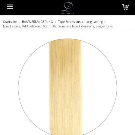
Startseite
HAARVERLÄNGERUNG
Tape Extensions
Long Lasting
Long Lasting, #613 Hellblond, 60cm, 60g, Seamless Tape Extensions, Single drawn
Das Produkt wurde in Ihren Warenkorb gelegt