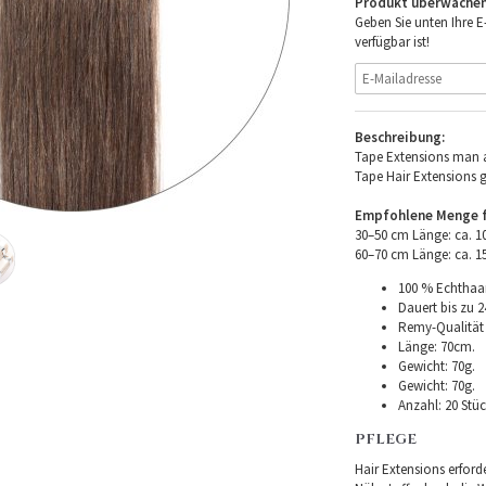
Produkt überwache
Geben Sie unten Ihre E
verfügbar ist!
Beschreibung:
Tape Extensions man a
Tape Hair Extensions 
Empfohlene Menge fü
30–50 cm Länge: ca. 
60–70 cm Länge: ca. 
100 % Echthaar
Dauert bis zu 2
Remy-Qualität –
Länge: 70cm.
Gewicht: 70g.
Gewicht: 70g.
Anzahl: 20 Stüc
PFLEGE
Hair Extensions erforde