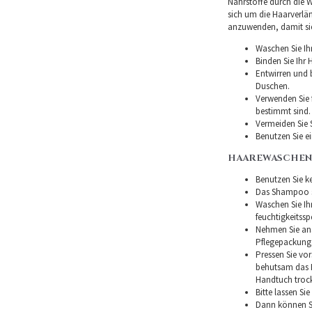
Nährstoffe durch die Wu
sich um die Haarverlä
anzuwenden, damit sie 
Waschen Sie Ih
Binden Sie Ihr
Entwirren und
Duschen.
Verwenden Sie f
bestimmt sind.
Vermeiden Sie 
Benutzen Sie e
HAAREWASCHEN
Benutzen Sie ke
Das Shampoo so
Waschen Sie I
feuchtigkeitss
Nehmen Sie ans
Pflegepackung
Pressen Sie vor
behutsam das H
Handtuch troc
Bitte lassen Si
Dann können Si