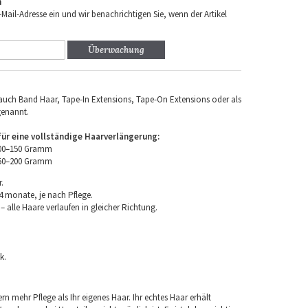
n
-Mail-Adresse ein und wir benachrichtigen Sie, wenn der Artikel
Überwachung
uch Band Haar, Tape-In Extensions, Tape-On Extensions oder als
genannt.
r eine vollständige Haarverlängerung:
100–150 Gramm
150–200 Gramm
.
4 monate, je nach Pflege.
 alle Haare verlaufen in gleicher Richtung.
k.
rn mehr Pflege als Ihr eigenes Haar. Ihr echtes Haar erhält