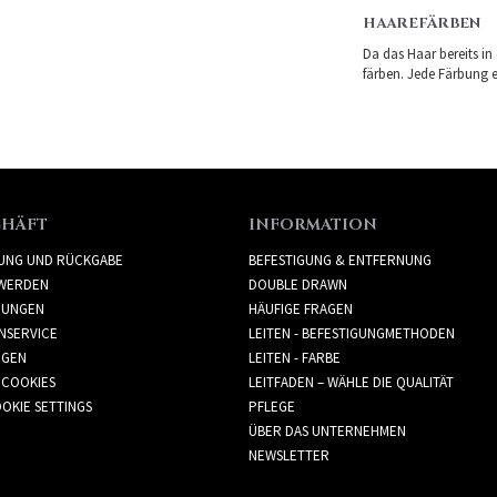
HAAREFÄRBEN
Da das Haar bereits in
färben. Jede Färbung er
CHÄFT
INFORMATION
RUNG UND RÜCKGABE
BEFESTIGUNG & ENTFERNUNG
WERDEN
DOUBLE DRAWN
GUNGEN
HÄUFIGE FRAGEN
NSERVICE
LEITEN - BEFESTIGUNGMETHODEN
GGEN
LEITEN - FARBE
 COOKIES
LEITFADEN – WÄHLE DIE QUALITÄT
OKIE SETTINGS
PFLEGE
ÜBER DAS UNTERNEHMEN
NEWSLETTER