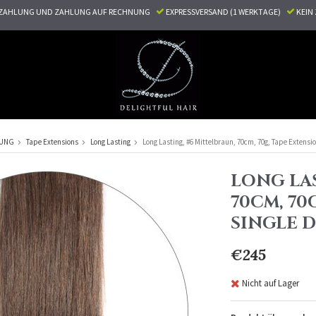
ZAHLUNG UND ZAHLUNG AUF RECHNUNG
EXPRESSVERSAND (1 WERKTAGE)
KEI
RUNG
Tape Extensions
Long Lasting
Long Lasting, #6 Mittelbraun, 70cm, 70g, Tape Extensi
LONG LAS
70CM, 70
SINGLE 
€245
Nicht auf Lager