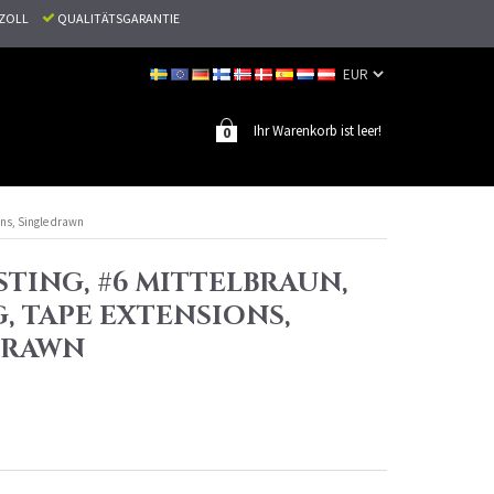
N ZOLL
QUALITÄTSGARANTIE
Ihr Warenkorb ist leer!
0
ons, Single drawn
TING, #6 MITTELBRAUN,
G, TAPE EXTENSIONS,
DRAWN