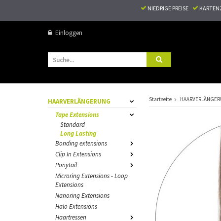
NIEDRIGE PREISE
KARTEN
Einloggen
Startseite
HAARVERLÄNGE
HAARVERLÄNGERUNG
Tape Extensions
Standard
Long Lasting
Bonding extensions
Clip In Extensions
Ponytail
Microring Extensions - Loop
Extensions
Nanoring Extensions
Halo Extensions
Haartressen