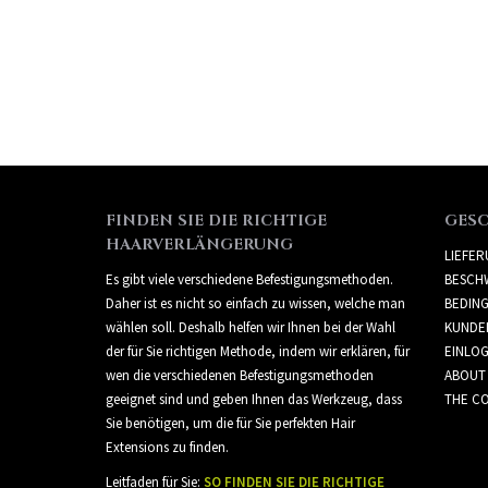
FINDEN SIE DIE RICHTIGE
GES
HAARVERLÄNGERUNG
LIEFE
Es gibt viele verschiedene Befestigungsmethoden.
BESCH
Daher ist es nicht so einfach zu wissen, welche man
BEDIN
wählen soll. Deshalb helfen wir Ihnen bei der Wahl
KUNDE
der für Sie richtigen Methode, indem wir erklären, für
EINLO
wen die verschiedenen Befestigungsmethoden
ABOUT
geeignet sind und geben Ihnen das Werkzeug, dass
THE CO
Sie benötigen, um die für Sie perfekten Hair
Extensions zu finden.
Leitfaden für Sie:
SO FINDEN SIE DIE RICHTIGE