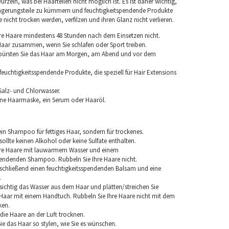
rzeln, was bei Haarteilen nicht möglich ist. Es ist daher wichtig,
ngerungsteile zu kümmern und feuchtigkeitspendende Produkte
nicht trocken werden, verfilzen und ihren Glanz nicht verlieren.
re Haare mindestens 48 Stunden nach dem Einsetzen nicht.
 Haar zusammen, wenn Sie schlafen oder Sport treiben.
 bürsten Sie das Haar am Morgen, am Abend und vor dem
euchtigkeitsspendende Produkte, die speziell für Hair Extensions
Salz- und Chlorwasser.
ine Haarmaske, ein Serum oder Haaröl.
in Shampoo für fettiges Haar, sondern für trockenes.
llte keinen Alkohol oder keine Sulfate enthalten.
hre Haare mit lauwarmem Wasser und einem
pendenden Shampoo. Rubbeln Sie Ihre Haare nicht.
chließend einen feuchtigkeitsspendenden Balsam und eine
.
sichtig das Wasser aus dem Haar und plätten/streichen Sie
aar mit einem Handtuch. Rubbeln Sie Ihre Haare nicht mit dem
ken.
e die Haare an der Luft trocknen.
e das Haar so stylen, wie Sie es wünschen.