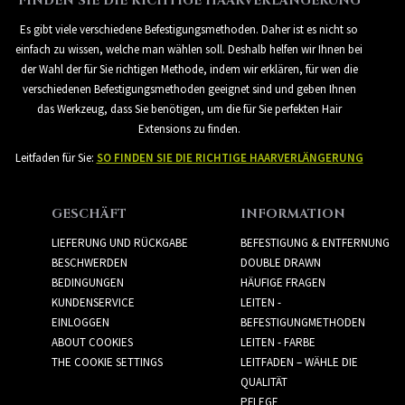
FINDEN SIE DIE RICHTIGE HAARVERLÄNGERUNG
Es gibt viele verschiedene Befestigungsmethoden. Daher ist es nicht so
einfach zu wissen, welche man wählen soll. Deshalb helfen wir Ihnen bei
der Wahl der für Sie richtigen Methode, indem wir erklären, für wen die
verschiedenen Befestigungsmethoden geeignet sind und geben Ihnen
das Werkzeug, dass Sie benötigen, um die für Sie perfekten Hair
Extensions zu finden.
Leitfaden für Sie:
SO FINDEN SIE DIE RICHTIGE HAARVERLÄNGERUNG
GESCHÄFT
INFORMATION
LIEFERUNG UND RÜCKGABE
BEFESTIGUNG & ENTFERNUNG
BESCHWERDEN
DOUBLE DRAWN
BEDINGUNGEN
HÄUFIGE FRAGEN
KUNDENSERVICE
LEITEN -
EINLOGGEN
BEFESTIGUNGMETHODEN
ABOUT COOKIES
LEITEN - FARBE
THE COOKIE SETTINGS
LEITFADEN – WÄHLE DIE
QUALITÄT
PFLEGE