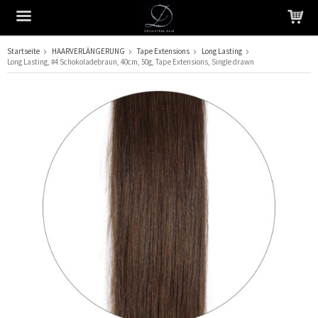
Startseite
HAARVERLÄNGERUNG
Tape Extensions
Long Lasting
Long Lasting, #4 Schokoladebraun, 40cm, 50g, Tape Extensions, Single drawn
Das Produkt wurde in Ihren Warenkorb gelegt