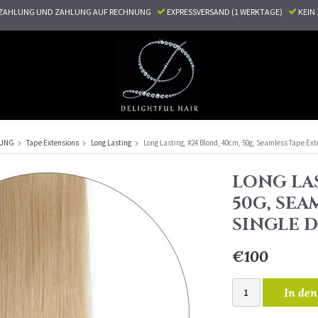
ZAHLUNG UND ZAHLUNG AUF RECHNUNG
EXPRESSVERSAND (1 WERKTAGE)
KEI
RUNG
Tape Extensions
Long Lasting
Long Lasting, #24 Blond, 40cm, 50g, Seamless Tape Ex
LONG LAS
50G, SEA
SINGLE 
€100
In den