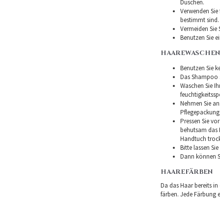
Duschen.
Verwenden Sie f
bestimmt sind.
Vermeiden Sie 
Benutzen Sie e
HAAREWASCHEN
Benutzen Sie ke
Das Shampoo so
Waschen Sie I
feuchtigkeitss
Nehmen Sie ans
Pflegepackung
Pressen Sie vor
behutsam das H
Handtuch troc
Bitte lassen Si
Dann können Si
HAAREFÄRBEN
Da das Haar bereits in
färben. Jede Färbung er