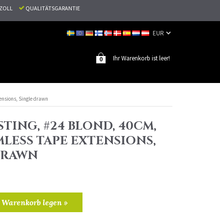
N ZOLL
QUALITÄTSGARANTIE
Ihr Warenkorb ist leer!
0
tensions, Single drawn
TING, #24 BLOND, 40CM,
MLESS TAPE EXTENSIONS,
DRAWN
 Warenkorb legen »