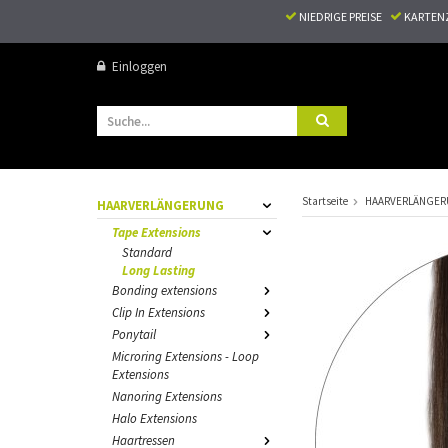
NIEDRIGE PREISE
KARTEN
Einloggen
Startseite
HAARVERLÄNGE
HAARVERLÄNGERUNG
Tape Extensions
Standard
Long Lasting
Bonding extensions
Clip In Extensions
Ponytail
Microring Extensions - Loop
Extensions
Nanoring Extensions
Halo Extensions
Haartressen