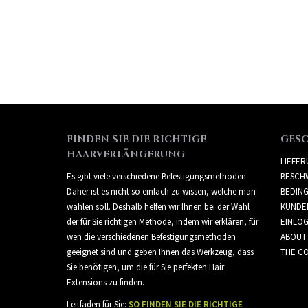
FINDEN SIE DIE RICHTIGE
GES
HAARVERLÄNGERUNG
LIEFE
Es gibt viele verschiedene Befestigungsmethoden.
BESCH
Daher ist es nicht so einfach zu wissen, welche man
BEDIN
wählen soll. Deshalb helfen wir Ihnen bei der Wahl
KUNDE
der für Sie richtigen Methode, indem wir erklären, für
EINLO
wen die verschiedenen Befestigungsmethoden
ABOUT
geeignet sind und geben Ihnen das Werkzeug, dass
THE CO
Sie benötigen, um die für Sie perfekten Hair
Extensions zu finden.
Leitfaden für Sie:
SO FINDEN SIE DIE RICHTIGE