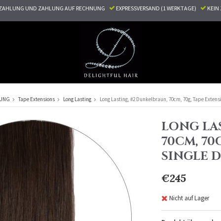
ZAHLUNG UND ZAHLUNG AUF RECHNUNG
EXPRESSVERSAND (1 WERKTAGE)
KEI
RUNG
Tape Extensions
Long Lasting
Long Lasting, #2 Dunkelbraun, 70cm, 70g, Tape Extens
LONG LA
70CM, 70
SINGLE 
€245
Nicht auf Lager