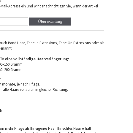
n
-Mail-Adresse ein und wir benachrichtigen Sie, wenn der Artikel
Überwachung
uch Band Haar, Tape-In Extensions, Tape-On Extensions oder als
genannt.
r eine vollständige Haarverlängerung:
100–150 Gramm
150–200 Gramm
.
4 monate, je nach Pflege.
 alle Haare verlaufen in gleicher Richtung.
k.
rn mehr Pflege als Ihr eigenes Haar. Ihr echtes Haar erhält