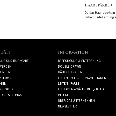
HAAREFÄRBEN
Da das Haar bereits in
färben. Jede Färbung er
CHÄFT
INFORMATION
RUNG UND RÜCKGABE
BEFESTIGUNG & ENTFERNUNG
WERDEN
DOUBLE DRAWN
GUNGEN
HÄUFIGE FRAGEN
NSERVICE
LEITEN - BEFESTIGUNGMETHODEN
GGEN
LEITEN - FARBE
 COOKIES
LEITFADEN – WÄHLE DIE QUALITÄT
OKIE SETTINGS
PFLEGE
ÜBER DAS UNTERNEHMEN
NEWSLETTER