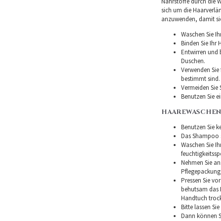
Nährstoffe durch die Wu
sich um die Haarverlä
anzuwenden, damit sie 
Waschen Sie Ih
Binden Sie Ihr
Entwirren und
Duschen.
Verwenden Sie f
bestimmt sind.
Vermeiden Sie 
Benutzen Sie e
HAAREWASCHEN
Benutzen Sie ke
Das Shampoo so
Waschen Sie I
feuchtigkeitss
Nehmen Sie ans
Pflegepackung
Pressen Sie vor
behutsam das H
Handtuch troc
Bitte lassen Si
Dann können Si