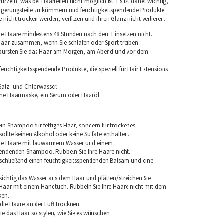
rzeln, was bei Haarteilen nicht möglich ist. Es ist daher wichtig,
ngerungsteile zu kümmern und feuchtigkeitspendende Produkte
nicht trocken werden, verfilzen und ihren Glanz nicht verlieren.
re Haare mindestens 48 Stunden nach dem Einsetzen nicht.
 Haar zusammen, wenn Sie schlafen oder Sport treiben.
 bürsten Sie das Haar am Morgen, am Abend und vor dem
euchtigkeitsspendende Produkte, die speziell für Hair Extensions
Salz- und Chlorwasser.
ine Haarmaske, ein Serum oder Haaröl.
in Shampoo für fettiges Haar, sondern für trockenes.
llte keinen Alkohol oder keine Sulfate enthalten.
hre Haare mit lauwarmem Wasser und einem
pendenden Shampoo. Rubbeln Sie Ihre Haare nicht.
chließend einen feuchtigkeitsspendenden Balsam und eine
.
sichtig das Wasser aus dem Haar und plätten/streichen Sie
aar mit einem Handtuch. Rubbeln Sie Ihre Haare nicht mit dem
ken.
e die Haare an der Luft trocknen.
e das Haar so stylen, wie Sie es wünschen.