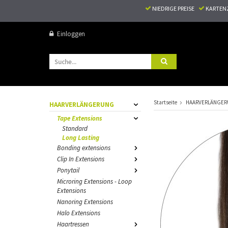
NIEDRIGE PREISE
KARTEN
Einloggen
Startseite
HAARVERLÄNGE
HAARVERLÄNGERUNG
Tape Extensions
Standard
Long Lasting
Bonding extensions
Clip In Extensions
Ponytail
Microring Extensions - Loop
Extensions
Nanoring Extensions
Halo Extensions
Haartressen