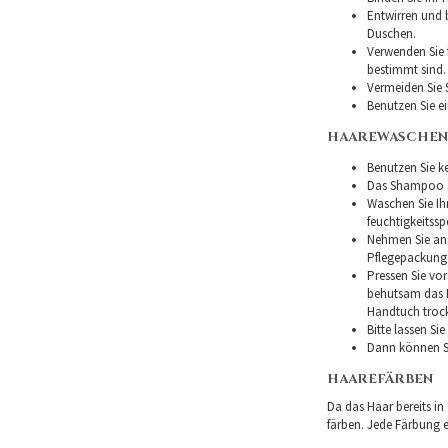
Entwirren und
Duschen.
Verwenden Sie f
bestimmt sind.
Vermeiden Sie 
Benutzen Sie e
HAAREWASCHEN
Benutzen Sie ke
Das Shampoo so
Waschen Sie I
feuchtigkeitss
Nehmen Sie ans
Pflegepackung
Pressen Sie vor
behutsam das H
Handtuch troc
Bitte lassen Si
Dann können Si
HAAREFÄRBEN
Da das Haar bereits in
färben. Jede Färbung er