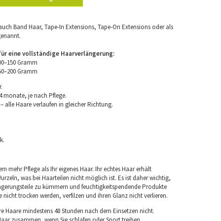
uch Band Haar, Tape-In Extensions, Tape-On Extensions oder als
genannt.
r eine vollständige Haarverlängerung:
100–150 Gramm
150–200 Gramm
.
4 monate, je nach Pflege.
 alle Haare verlaufen in gleicher Richtung.
k.
rn mehr Pflege als Ihr eigenes Haar. Ihr echtes Haar erhält
rzeln, was bei Haarteilen nicht möglich ist. Es ist daher wichtig,
ngerungsteile zu kümmern und feuchtigkeitspendende Produkte
nicht trocken werden, verfilzen und ihren Glanz nicht verlieren.
re Haare mindestens 48 Stunden nach dem Einsetzen nicht.
 Haar zusammen, wenn Sie schlafen oder Sport treiben.