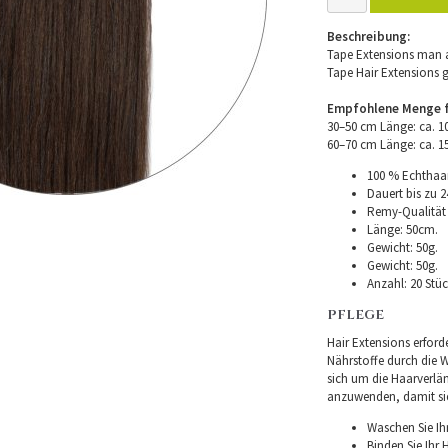
Beschreibung:
Tape Extensions man a
Tape Hair Extensions 
Empfohlene Menge fü
30–50 cm Länge: ca. 
60–70 cm Länge: ca. 
100 % Echthaar
Dauert bis zu 2
Remy-Qualität –
Länge: 50cm.
Gewicht: 50g.
Gewicht: 50g.
Anzahl: 20 Stüc
PFLEGE
Hair Extensions erforde
Nährstoffe durch die Wu
sich um die Haarverlä
anzuwenden, damit sie 
Waschen Sie Ih
Binden Sie Ihr