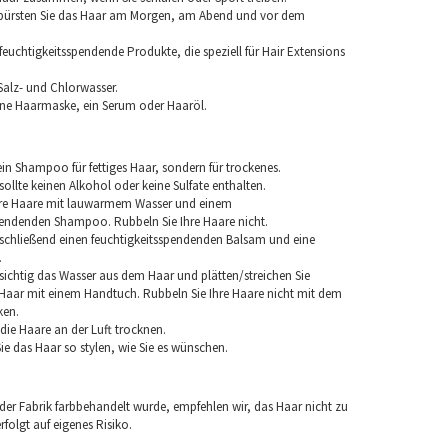
 bürsten Sie das Haar am Morgen, am Abend und vor dem
euchtigkeitsspendende Produkte, die speziell für Hair Extensions
Salz- und Chlorwasser.
ine Haarmaske, ein Serum oder Haaröl.
in Shampoo für fettiges Haar, sondern für trockenes.
llte keinen Alkohol oder keine Sulfate enthalten.
hre Haare mit lauwarmem Wasser und einem
pendenden Shampoo. Rubbeln Sie Ihre Haare nicht.
chließend einen feuchtigkeitsspendenden Balsam und eine
.
sichtig das Wasser aus dem Haar und plätten/streichen Sie
aar mit einem Handtuch. Rubbeln Sie Ihre Haare nicht mit dem
ken.
e die Haare an der Luft trocknen.
e das Haar so stylen, wie Sie es wünschen.
 der Fabrik farbbehandelt wurde, empfehlen wir, das Haar nicht zu
folgt auf eigenes Risiko.