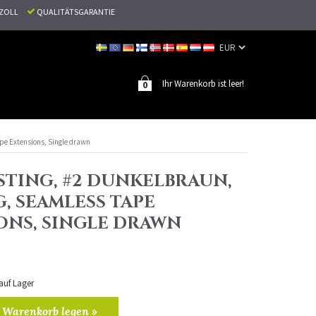
N ZOLL
QUALITÄTSGARANTIE
Ihr Warenkorb ist leer!
0
ape Extensions, Single drawn
STING, #2 DUNKELBRAUN,
G, SEAMLESS TAPE
ONS, SINGLE DRAWN
 auf Lager
 Warenkorb legen »