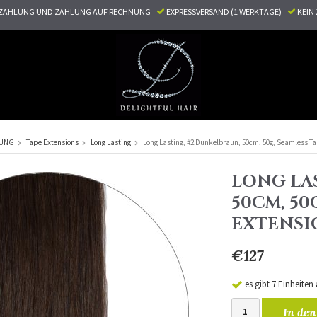
ZAHLUNG UND ZAHLUNG AUF RECHNUNG
EXPRESSVERSAND (1 WERKTAGE)
KEI
RUNG
Tape Extensions
Long Lasting
Long Lasting, #2 Dunkelbraun, 50cm, 50g, Seamless T
LONG LA
50CM, 50
EXTENSI
€127
es gibt 7 Einheiten
In den