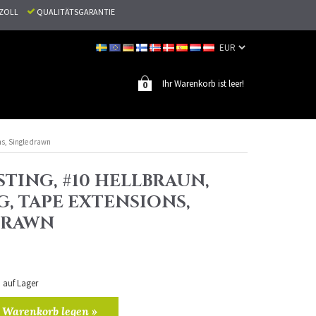
N ZOLL
QUALITÄTSGARANTIE
Ihr Warenkorb ist leer!
0
ns, Single drawn
TING, #10 HELLBRAUN,
G, TAPE EXTENSIONS,
DRAWN
n auf Lager
 Warenkorb legen »