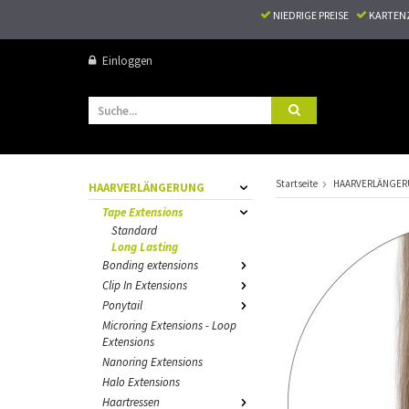
NIEDRIGE PREISE
KARTEN
Einloggen
Startseite
HAARVERLÄNGE
HAARVERLÄNGERUNG
Tape Extensions
Standard
Long Lasting
Bonding extensions
Clip In Extensions
Ponytail
Microring Extensions - Loop
Extensions
Nanoring Extensions
Halo Extensions
Haartressen