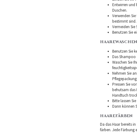
Entwirren und
Duschen.
Verwenden Sie f
bestimmt sind.
Vermeiden Sie 
Benutzen Sie e
HAAREWASCHEN
Benutzen Sie ke
Das Shampoo so
Waschen Sie I
feuchtigkeitss
Nehmen Sie ans
Pflegepackung
Pressen Sie vor
behutsam das H
Handtuch troc
Bitte lassen Si
Dann können Si
HAAREFÄRBEN
Da das Haar bereits in
färben. Jede Färbung er