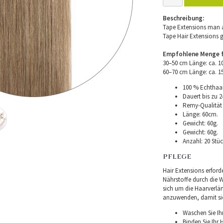
Beschreibung:
Tape Extensions man a
Tape Hair Extensions 
Empfohlene Menge fü
30–50 cm Länge: ca. 
60–70 cm Länge: ca. 
100 % Echthaar
Dauert bis zu 2
Remy-Qualität –
Länge: 60cm.
Gewicht: 60g.
Gewicht: 60g.
Anzahl: 20 Stüc
PFLEGE
Hair Extensions erforde
Nährstoffe durch die Wu
sich um die Haarverlä
anzuwenden, damit sie 
Waschen Sie Ih
Binden Sie Ihr