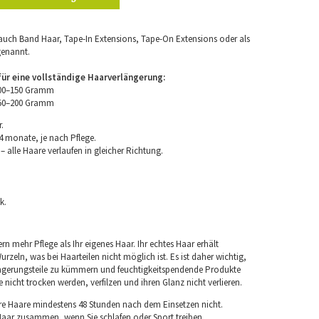
uch Band Haar, Tape-In Extensions, Tape-On Extensions oder als
genannt.
r eine vollständige Haarverlängerung:
100–150 Gramm
150–200 Gramm
.
4 monate, je nach Pflege.
 alle Haare verlaufen in gleicher Richtung.
k.
rn mehr Pflege als Ihr eigenes Haar. Ihr echtes Haar erhält
rzeln, was bei Haarteilen nicht möglich ist. Es ist daher wichtig,
ngerungsteile zu kümmern und feuchtigkeitspendende Produkte
nicht trocken werden, verfilzen und ihren Glanz nicht verlieren.
re Haare mindestens 48 Stunden nach dem Einsetzen nicht.
 Haar zusammen, wenn Sie schlafen oder Sport treiben.