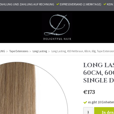
ZAHLUNG UND ZAHLUNG AUF RECHNUNG
EXPRESSVERSAND (1 WERKTAGE)
KEI
RUNG
Tape Extensions
Long Lasting
Long Lasting, #10 Hellbraun, 60cm, 60g, Tape Extensio
LONG LAS
60CM, 60
SINGLE 
€173
es gibt 10 Einheite
In den