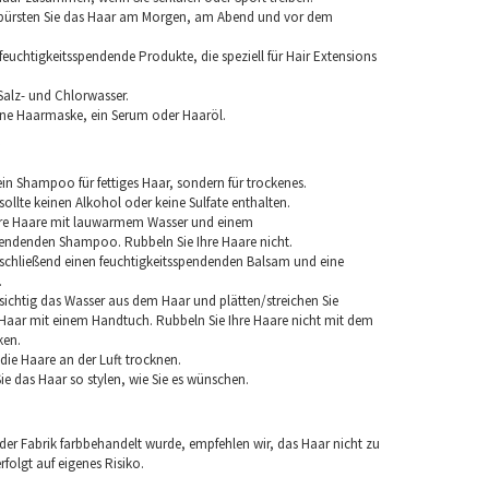
 bürsten Sie das Haar am Morgen, am Abend und vor dem
euchtigkeitsspendende Produkte, die speziell für Hair Extensions
Salz- und Chlorwasser.
ine Haarmaske, ein Serum oder Haaröl.
in Shampoo für fettiges Haar, sondern für trockenes.
llte keinen Alkohol oder keine Sulfate enthalten.
hre Haare mit lauwarmem Wasser und einem
pendenden Shampoo. Rubbeln Sie Ihre Haare nicht.
chließend einen feuchtigkeitsspendenden Balsam und eine
.
sichtig das Wasser aus dem Haar und plätten/streichen Sie
aar mit einem Handtuch. Rubbeln Sie Ihre Haare nicht mit dem
ken.
e die Haare an der Luft trocknen.
e das Haar so stylen, wie Sie es wünschen.
 der Fabrik farbbehandelt wurde, empfehlen wir, das Haar nicht zu
folgt auf eigenes Risiko.