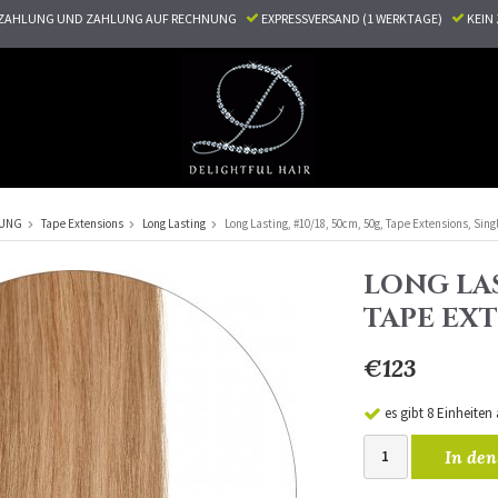
ZAHLUNG UND ZAHLUNG AUF RECHNUNG
EXPRESSVERSAND (1 WERKTAGE)
KEI
RUNG
Tape Extensions
Long Lasting
Long Lasting, #10/18, 50cm, 50g, Tape Extensions, Sin
LONG LAS
TAPE EX
€123
es gibt 8 Einheiten
In den