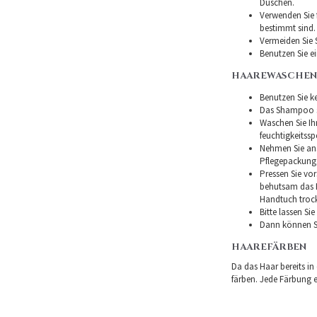
Duschen.
Verwenden Sie f
bestimmt sind.
Vermeiden Sie 
Benutzen Sie e
HAAREWASCHEN
Benutzen Sie ke
Das Shampoo so
Waschen Sie I
feuchtigkeitss
Nehmen Sie ans
Pflegepackung
Pressen Sie vor
behutsam das H
Handtuch troc
Bitte lassen Si
Dann können Si
HAAREFÄRBEN
Da das Haar bereits in
färben. Jede Färbung er