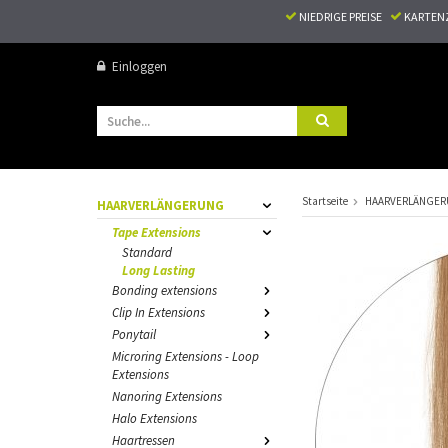
NIEDRIGE PREISE
KARTEN
Einloggen
Startseite
HAARVERLÄNGE
HAARVERLÄNGERUNG
Tape Extensions
Standard
Long Lasting
Bonding extensions
Clip In Extensions
Ponytail
Microring Extensions - Loop
Extensions
Nanoring Extensions
Halo Extensions
Haartressen