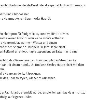
euchtigkeitsspendende Produkte, die speziell für Hair Extensions
Salz- und Chlorwasser.
ine Haarmaske, ein Serum oder Haaröl.
in Shampoo für fettiges Haar, sondern für trockenes.
llte keinen Alkohol oder keine Sulfate enthalten.
hre Haare mit lauwarmem Wasser und einem
pendenden Shampoo. Rubbeln Sie Ihre Haare nicht.
chließend einen feuchtigkeitsspendenden Balsam und eine
.
sichtig das Wasser aus dem Haar und plätten/streichen Sie
aar mit einem Handtuch. Rubbeln Sie Ihre Haare nicht mit dem
ken.
e die Haare an der Luft trocknen.
e das Haar so stylen, wie Sie es wünschen.
 der Fabrik farbbehandelt wurde, empfehlen wir, das Haar nicht zu
folgt auf eigenes Risiko.