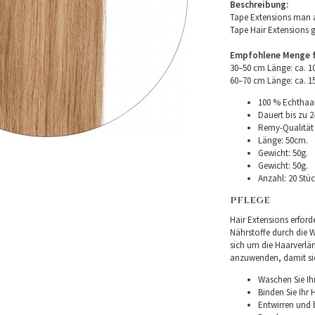
Beschreibung:
Tape Extensions man a
Tape Hair Extensions 
Empfohlene Menge fü
30–50 cm Länge: ca. 
60–70 cm Länge: ca. 
100 % Echthaar
Dauert bis zu 2
Remy-Qualität –
Länge: 50cm.
Gewicht: 50g.
Gewicht: 50g.
Anzahl: 20 Stüc
PFLEGE
Hair Extensions erforde
Nährstoffe durch die Wu
sich um die Haarverlä
anzuwenden, damit sie 
Waschen Sie Ih
Binden Sie Ihr
Entwirren und