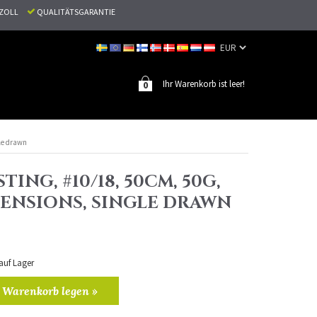
N ZOLL
QUALITÄTSGARANTIE
Ihr Warenkorb ist leer!
0
gle drawn
TING, #10/18, 50CM, 50G,
TENSIONS, SINGLE DRAWN
 auf Lager
 Warenkorb legen »