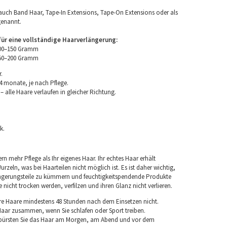
uch Band Haar, Tape-In Extensions, Tape-On Extensions oder als
genannt.
r eine vollständige Haarverlängerung:
100–150 Gramm
150–200 Gramm
.
4 monate, je nach Pflege.
 alle Haare verlaufen in gleicher Richtung.
k.
rn mehr Pflege als Ihr eigenes Haar. Ihr echtes Haar erhält
rzeln, was bei Haarteilen nicht möglich ist. Es ist daher wichtig,
ngerungsteile zu kümmern und feuchtigkeitspendende Produkte
nicht trocken werden, verfilzen und ihren Glanz nicht verlieren.
re Haare mindestens 48 Stunden nach dem Einsetzen nicht.
 Haar zusammen, wenn Sie schlafen oder Sport treiben.
 bürsten Sie das Haar am Morgen, am Abend und vor dem