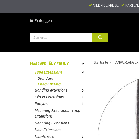
NIEDRIGE PREISE
KARTEN
Einloggen
Startseite
HAARVERLÄNGE
HAARVERLÄNGERUNG
Tape Extensions
Standard
Long Lasting
Bonding extensions
Clip In Extensions
Ponytail
Microring Extensions - Loop
Extensions
Nanoring Extensions
Halo Extensions
Haartressen