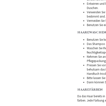
Entwirren und
Duschen.
Verwenden Sie f
bestimmt sind.
Vermeiden Sie 
Benutzen Sie e
HAAREWASCHEN
Benutzen Sie ke
Das Shampoo so
Waschen Sie I
feuchtigkeitss
Nehmen Sie ans
Pflegepackung
Pressen Sie vor
behutsam das H
Handtuch troc
Bitte lassen Si
Dann können Si
HAAREFÄRBEN
Da das Haar bereits in
färben. Jede Färbung er