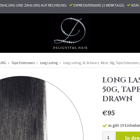
ZAHLUNG UND ZAHLUNG AUF RECHNUNG
EXPRESSVERSAND (1 WERKTAGE)
KEI
RUNG
Tape Extensions
Long Lasting
Long Lasting, #1 Schwarz, 40cm, 50g, Tape Extensions
LONG LAS
50G, TAP
DRAWN
€95
es gibt 19 Einheite
In den