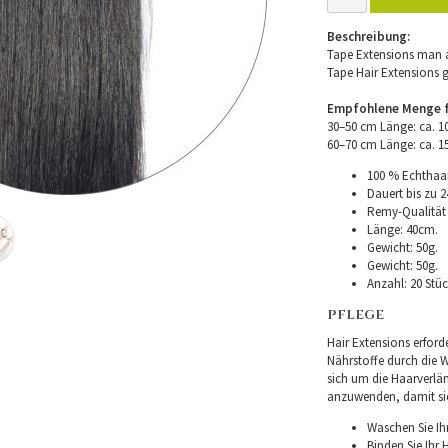
Beschreibung:
Tape Extensions man a
Tape Hair Extensions 
Empfohlene Menge fü
30–50 cm Länge: ca. 
60–70 cm Länge: ca. 
100 % Echthaar
Dauert bis zu 2
Remy-Qualität –
Länge: 40cm.
Gewicht: 50g.
Gewicht: 50g.
Anzahl: 20 Stüc
PFLEGE
Hair Extensions erforde
Nährstoffe durch die Wu
sich um die Haarverlä
anzuwenden, damit sie 
Waschen Sie Ih
Binden Sie Ihr