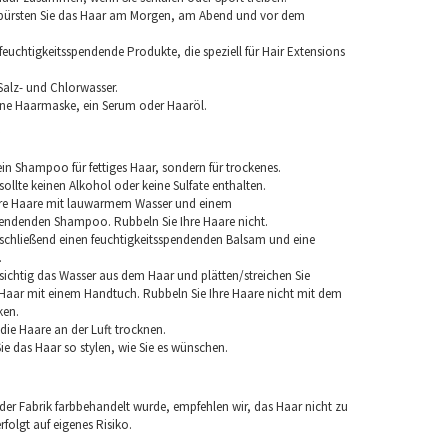
 bürsten Sie das Haar am Morgen, am Abend und vor dem
euchtigkeitsspendende Produkte, die speziell für Hair Extensions
Salz- und Chlorwasser.
ine Haarmaske, ein Serum oder Haaröl.
in Shampoo für fettiges Haar, sondern für trockenes.
llte keinen Alkohol oder keine Sulfate enthalten.
hre Haare mit lauwarmem Wasser und einem
pendenden Shampoo. Rubbeln Sie Ihre Haare nicht.
chließend einen feuchtigkeitsspendenden Balsam und eine
.
sichtig das Wasser aus dem Haar und plätten/streichen Sie
aar mit einem Handtuch. Rubbeln Sie Ihre Haare nicht mit dem
ken.
e die Haare an der Luft trocknen.
e das Haar so stylen, wie Sie es wünschen.
 der Fabrik farbbehandelt wurde, empfehlen wir, das Haar nicht zu
folgt auf eigenes Risiko.