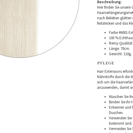
Beschreibung:
Hier finden Sie unsere 
Haarverlängerungsmet
nach Belieben glätten 
feststecken und das Kl
Farbe #6001 Ex
100 % Echthaar
Remy-Qualität –
Länge: 70cm.
Gewicht: 110g.
PFLEGE
Hair Extensions erforde
Nährstoffe durch die W
sich um die Haarverlä
anzuwenden, damit sie 
Waschen Sie Ih
Binden Sie Ihr
Entwirren und
Duschen.
Verwenden Sie f
bestimmt sind.
Vermeiden Sie 