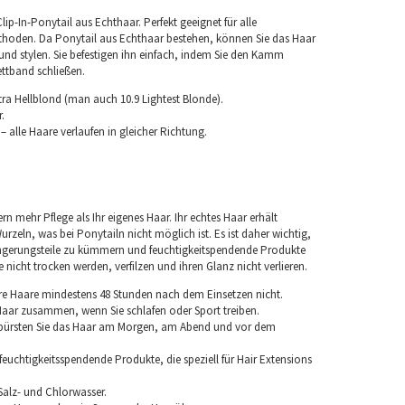
Clip-In-Ponytail aus Echthaar. Perfekt geeignet für alle
hoden. Da Ponytail aus Echthaar bestehen, können Sie das Haar
und stylen. Sie befestigen ihn einfach, indem Sie den Kamm
ettband schließen.
tra Hellblond (man auch 10.9 Lightest Blonde).
.
 alle Haare verlaufen in gleicher Richtung.
rn mehr Pflege als Ihr eigenes Haar. Ihr echtes Haar erhält
urzeln, was bei Ponytailn nicht möglich ist. Es ist daher wichtig,
ngerungsteile zu kümmern und feuchtigkeitspendende Produkte
nicht trocken werden, verfilzen und ihren Glanz nicht verlieren.
re Haare mindestens 48 Stunden nach dem Einsetzen nicht.
 Haar zusammen, wenn Sie schlafen oder Sport treiben.
 bürsten Sie das Haar am Morgen, am Abend und vor dem
euchtigkeitsspendende Produkte, die speziell für Hair Extensions
Salz- und Chlorwasser.