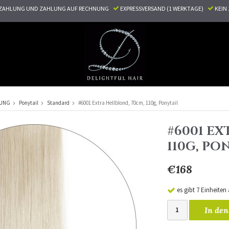
ZAHLUNG UND ZAHLUNG AUF RECHNUNG
EXPRESSVERSAND (1 WERKTAGE)
KEI
RUNG
Ponytail
Standard
#6001 Extra Hellblond, 70cm, 110g, Ponytail
#6001 EX
110G, PO
€168
es gibt 7 Einheiten
In den