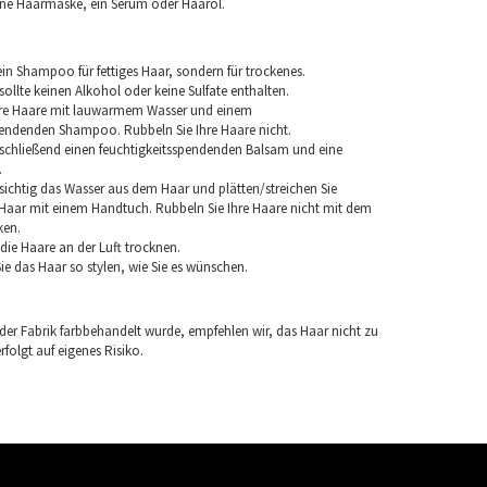
ine Haarmaske, ein Serum oder Haaröl.
in Shampoo für fettiges Haar, sondern für trockenes.
llte keinen Alkohol oder keine Sulfate enthalten.
hre Haare mit lauwarmem Wasser und einem
pendenden Shampoo. Rubbeln Sie Ihre Haare nicht.
chließend einen feuchtigkeitsspendenden Balsam und eine
.
sichtig das Wasser aus dem Haar und plätten/streichen Sie
aar mit einem Handtuch. Rubbeln Sie Ihre Haare nicht mit dem
ken.
e die Haare an der Luft trocknen.
e das Haar so stylen, wie Sie es wünschen.
 der Fabrik farbbehandelt wurde, empfehlen wir, das Haar nicht zu
folgt auf eigenes Risiko.