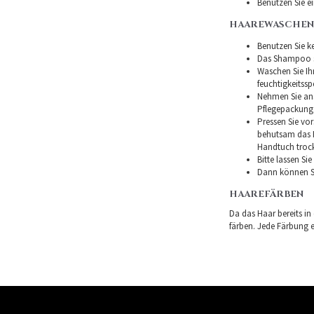
Benutzen Sie e
HAAREWASCHEN
Benutzen Sie ke
Das Shampoo so
Waschen Sie I
feuchtigkeitss
Nehmen Sie ans
Pflegepackung
Pressen Sie vor
behutsam das H
Handtuch troc
Bitte lassen Si
Dann können Si
HAAREFÄRBEN
Da das Haar bereits in
färben. Jede Färbung er