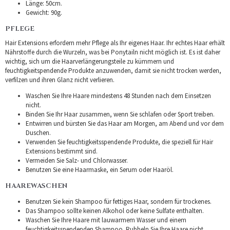
Länge: 50cm.
Gewicht: 90g.
PFLEGE
Hair Extensions erfordern mehr Pflege als Ihr eigenes Haar. Ihr echtes Haar erhält
Nährstoffe durch die Wurzeln, was bei Ponytailn nicht möglich ist. Es ist daher
wichtig, sich um die Haarverlängerungsteile zu kümmern und
feuchtigkeitspendende Produkte anzuwenden, damit sie nicht trocken werden,
verfilzen und ihren Glanz nicht verlieren.
Waschen Sie Ihre Haare mindestens 48 Stunden nach dem Einsetzen
nicht.
Binden Sie Ihr Haar zusammen, wenn Sie schlafen oder Sport treiben.
Entwirren und bürsten Sie das Haar am Morgen, am Abend und vor dem
Duschen.
Verwenden Sie feuchtigkeitsspendende Produkte, die speziell für Hair
Extensions bestimmt sind.
Vermeiden Sie Salz- und Chlorwasser.
Benutzen Sie eine Haarmaske, ein Serum oder Haaröl.
HAAREWASCHEN
Benutzen Sie kein Shampoo für fettiges Haar, sondern für trockenes.
Das Shampoo sollte keinen Alkohol oder keine Sulfate enthalten.
Waschen Sie Ihre Haare mit lauwarmem Wasser und einem
feuchtigkeitsspendenden Shampoo. Rubbeln Sie Ihre Haare nicht.