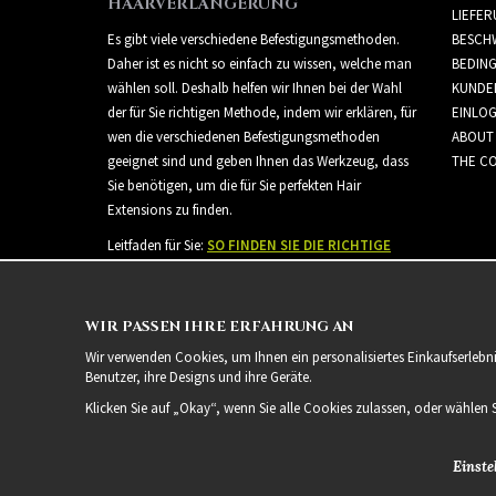
HAARVERLÄNGERUNG
LIEFE
Es gibt viele verschiedene Befestigungsmethoden.
BESCH
Daher ist es nicht so einfach zu wissen, welche man
BEDIN
wählen soll. Deshalb helfen wir Ihnen bei der Wahl
KUNDE
der für Sie richtigen Methode, indem wir erklären, für
EINLO
wen die verschiedenen Befestigungsmethoden
ABOUT
geeignet sind und geben Ihnen das Werkzeug, dass
THE CO
Sie benötigen, um die für Sie perfekten Hair
Extensions zu finden.
Leitfaden für Sie:
SO FINDEN SIE DIE RICHTIGE
HAARVERLÄNGERUNG
WIR PASSEN IHRE ERFAHRUNG AN
Wir verwenden Cookies, um Ihnen ein personalisiertes Einkaufserlebn
Benutzer, ihre Designs und ihre Geräte.
Klicken Sie auf „Okay“, wenn Sie alle Cookies zulassen, oder wählen 
Einste