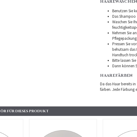
HAAREWASCHEN
Benutzen Sie ke
Das Shampoo so
Waschen Sie I
feuchtigkeitss
Nehmen Sie ans
Pflegepackung
Pressen Sie vor
behutsam das H
Handtuch troc
Bitte lassen Si
Dann können Si
HAAREFÄRBEN
Da das Haar bereits in
färben. Jede Färbung er
ÖR FÜR DIESES PRODUKT