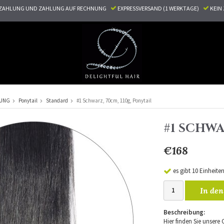
ZAHLUNG UND ZAHLUNG AUF RECHNUNG
EXPRESSVERSAND (1 WERKTAGE)
KEI
RUNG
Ponytail
Standard
#1 Schwarz, 70cm, 110g, Ponytail
#1 SCHWA
€168
es gibt 10 Einheite
In den
Beschreibung:
Hier finden Sie unsere 