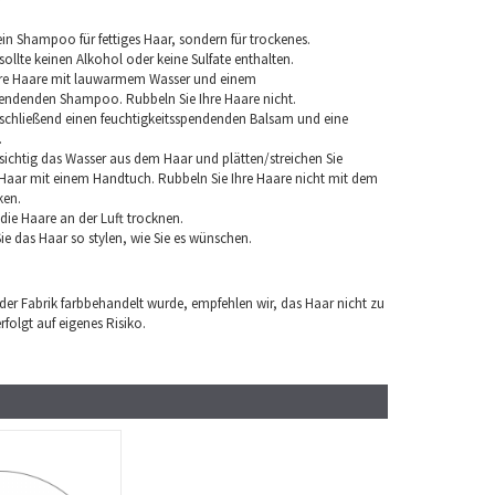
in Shampoo für fettiges Haar, sondern für trockenes.
llte keinen Alkohol oder keine Sulfate enthalten.
hre Haare mit lauwarmem Wasser und einem
pendenden Shampoo. Rubbeln Sie Ihre Haare nicht.
chließend einen feuchtigkeitsspendenden Balsam und eine
.
sichtig das Wasser aus dem Haar und plätten/streichen Sie
aar mit einem Handtuch. Rubbeln Sie Ihre Haare nicht mit dem
ken.
e die Haare an der Luft trocknen.
e das Haar so stylen, wie Sie es wünschen.
 der Fabrik farbbehandelt wurde, empfehlen wir, das Haar nicht zu
folgt auf eigenes Risiko.