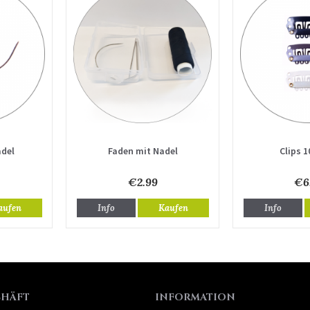
adel
Faden mit Nadel
Clips 1
€2.99
€6
aufen
Info
Kaufen
Info
CHÄFT
INFORMATION