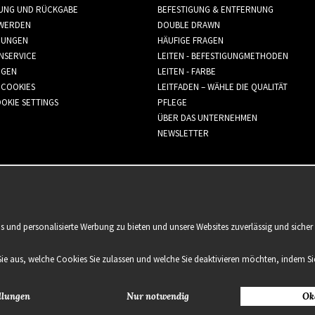
RUNG UND RÜCKGABE
BEFESTIGUNG & ENTFERNUNG
WERDEN
DOUBLE DRAWN
GUNGEN
HÄUFIGE FRAGEN
NSERVICE
LEITEN - BEFESTIGUNGMETHODEN
GGEN
LEITEN - FARBE
 COOKIES
LEITFADEN – WÄHLE DIE QUALITÄT
OKIE SETTINGS
PFLEGE
ÜBER DAS UNTERNEHMEN
NEWSLETTER
is und personalisierte Werbung zu bieten und unsere Websites zuverlässig und sich
Sie aus, welche Cookies Sie zulassen und welche Sie deaktivieren möchten, indem Sie
llungen
Nur notwendig
Ok
2021 Delightful Hair