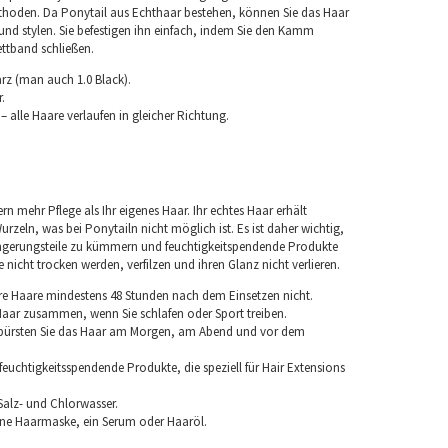
hoden. Da Ponytail aus Echthaar bestehen, können Sie das Haar
und stylen. Sie befestigen ihn einfach, indem Sie den Kamm
ettband schließen.
rz (man auch 1.0 Black).
.
 alle Haare verlaufen in gleicher Richtung.
rn mehr Pflege als Ihr eigenes Haar. Ihr echtes Haar erhält
urzeln, was bei Ponytailn nicht möglich ist. Es ist daher wichtig,
ngerungsteile zu kümmern und feuchtigkeitspendende Produkte
nicht trocken werden, verfilzen und ihren Glanz nicht verlieren.
re Haare mindestens 48 Stunden nach dem Einsetzen nicht.
 Haar zusammen, wenn Sie schlafen oder Sport treiben.
 bürsten Sie das Haar am Morgen, am Abend und vor dem
euchtigkeitsspendende Produkte, die speziell für Hair Extensions
Salz- und Chlorwasser.
ine Haarmaske, ein Serum oder Haaröl.