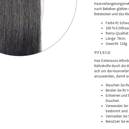
Haarverlängerungsmet
nach Belieben glätten 
feststecken und das Kl
Farbe #1 Schwa
100 % Echthaar
Remy-Qualität –
Länge: 70cm.
Gewicht: 110g.
PFLEGE
Hair Extensions erforde
Nährstoffe durch die W
sich um die Haarverlä
anzuwenden, damit sie 
Waschen Sie Ih
Binden Sie Ihr
Entwirren und
Duschen.
Verwenden Sie f
bestimmt sind.
Vermeiden Sie 
Benutzen Sie e