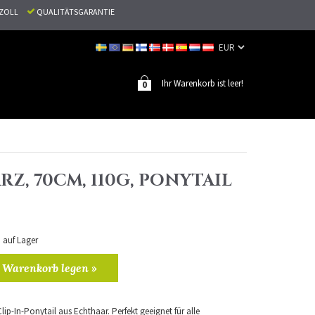
N ZOLL
QUALITÄTSGARANTIE
Ihr Warenkorb ist leer!
0
RZ, 70CM, 110G, PONYTAIL
n auf Lager
 Warenkorb legen »
Clip-In-Ponytail aus Echthaar. Perfekt geeignet für alle