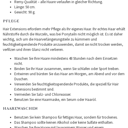
Remy-Qualität – alle Haare verlaufen in gleicher Richtung.
Länge: 50 cm.
Gewicht: 90 g.
PFLEGE
Hair Extensions erfordern mehr Pflege als Ihr eigenes Haar. Ihr echtes Haar erhält
Nährstoffe durch die Wurzeln, was bei Ponytailn nicht möglich ist. Es ist daher
wichtig, sich um die Haarverlängerungsteile zu kümmern und
feuchtigkeitspendende Produkte anzuwenden, damit sie nicht trocken werden,
verfilzen und ihren Glanz nicht verlieren.
Waschen Sie Ihre Haare mindestens 48 Stunden nach dem Einsetzen
nicht.
Binden Sie Ihr Haar zusammen, wenn Sie schlafen oder Sport treiben.
Entwirren und bürsten Sie das Haar am Morgen, am Abend und vor dem
Duschen.
Verwenden Sie feuchtigkeitsspendende Produkte, die speziell für Hair
Extensions bestimmt sind.
Vermeiden Sie Salz- und Chlorwasser.
Benutzen Sie eine Haarmaske, ein Serum oder Haaröl.
HAAREWASCHEN
Benutzen Sie kein Shampoo für fettiges Haar, sondern für trockenes.
Das Shampoo sollte keinen Alkohol oder keine Sulfate enthalten.
Waschen Sie Ihre Haare mit lauwarmem Wasser und einem