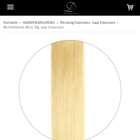
Startseite
HAARVERLÄNGERUNG
Microring Extensions - Loop Extensions
#613 Hellblond, 60cm, 50g, Loop Extensions
Das Produkt wurde in Ihren Warenkorb gelegt