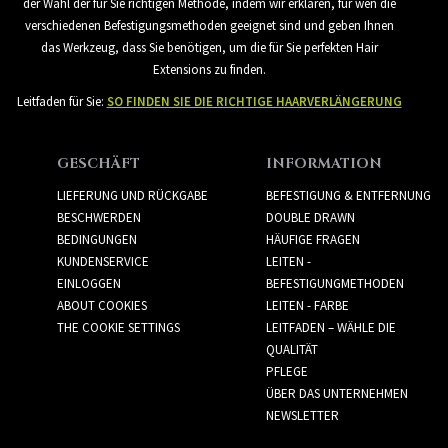
der Wahl der für Sie richtigen Methode, indem wir erklären, für wen die
verschiedenen Befestigungsmethoden geeignet sind und geben Ihnen
das Werkzeug, dass Sie benötigen, um die für Sie perfekten Hair
Extensions zu finden.
Leitfaden für Sie:
SO FINDEN SIE DIE RICHTIGE HAARVERLÄNGERUNG
GESCHÄFT
INFORMATION
LIEFERUNG UND RÜCKGABE
BEFESTIGUNG & ENTFERNUNG
BESCHWERDEN
DOUBLE DRAWN
BEDINGUNGEN
HÄUFIGE FRAGEN
KUNDENSERVICE
LEITEN -
EINLOGGEN
BEFESTIGUNGMETHODEN
ABOUT COOKIES
LEITEN - FARBE
THE COOKIE SETTINGS
LEITFADEN – WÄHLE DIE
QUALITÄT
PFLEGE
ÜBER DAS UNTERNEHMEN
NEWSLETTER