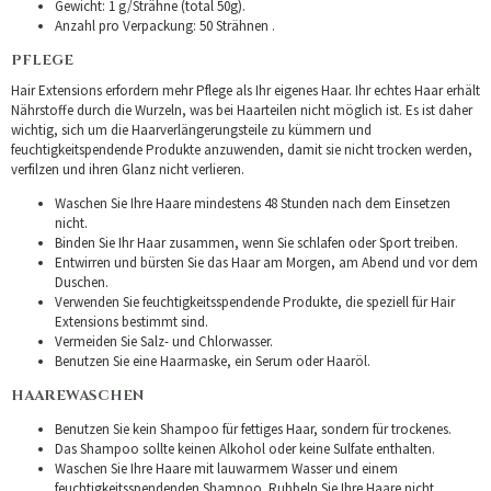
Gewicht: 1 g/Strähne (total 50g).
Anzahl pro Verpackung: 50 Strähnen .
PFLEGE
Hair Extensions erfordern mehr Pflege als Ihr eigenes Haar. Ihr echtes Haar erhält
Nährstoffe durch die Wurzeln, was bei Haarteilen nicht möglich ist. Es ist daher
wichtig, sich um die Haarverlängerungsteile zu kümmern und
feuchtigkeitspendende Produkte anzuwenden, damit sie nicht trocken werden,
verfilzen und ihren Glanz nicht verlieren.
Waschen Sie Ihre Haare mindestens 48 Stunden nach dem Einsetzen
nicht.
Binden Sie Ihr Haar zusammen, wenn Sie schlafen oder Sport treiben.
Entwirren und bürsten Sie das Haar am Morgen, am Abend und vor dem
Duschen.
Verwenden Sie feuchtigkeitsspendende Produkte, die speziell für Hair
Extensions bestimmt sind.
Vermeiden Sie Salz- und Chlorwasser.
Benutzen Sie eine Haarmaske, ein Serum oder Haaröl.
HAAREWASCHEN
Benutzen Sie kein Shampoo für fettiges Haar, sondern für trockenes.
Das Shampoo sollte keinen Alkohol oder keine Sulfate enthalten.
Waschen Sie Ihre Haare mit lauwarmem Wasser und einem
feuchtigkeitsspendenden Shampoo. Rubbeln Sie Ihre Haare nicht.