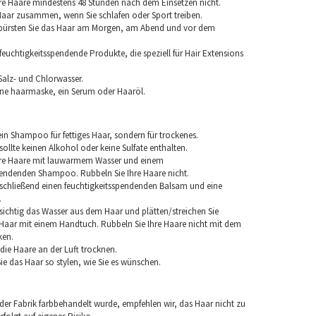
re Haare mindestens 48 Stunden nach dem Einsetzen nicht.
 Haar zusammen, wenn Sie schlafen oder Sport treiben.
 bürsten Sie das Haar am Morgen, am Abend und vor dem
euchtigkeitsspendende Produkte, die speziell für Hair Extensions
Salz- und Chlorwasser.
ine haarmaske, ein Serum oder Haaröl.
in Shampoo für fettiges Haar, sondern für trockenes.
llte keinen Alkohol oder keine Sulfate enthalten.
hre Haare mit lauwarmem Wasser und einem
pendenden Shampoo. Rubbeln Sie Ihre Haare nicht.
chließend einen feuchtigkeitsspendenden Balsam und eine
.
sichtig das Wasser aus dem Haar und plätten/streichen Sie
aar mit einem Handtuch. Rubbeln Sie Ihre Haare nicht mit dem
ken.
e die Haare an der Luft trocknen.
e das Haar so stylen, wie Sie es wünschen.
 der Fabrik farbbehandelt wurde, empfehlen wir, das Haar nicht zu