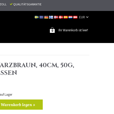
N ZOLL
QUALITÄTSGARANTIE
Ihr Warenkorb ist leer!
0
ARZBRAUN, 40CM, 50G,
SSEN
 auf Lager
 Warenkorb legen »