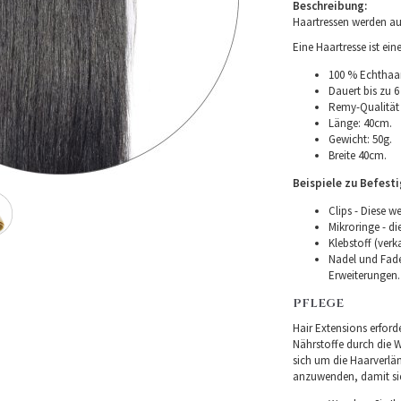
Beschreibung:
Haartressen werden au
Eine Haartresse ist ei
100 % Echthaar
Dauert bis zu 6
Remy-Qualität –
Länge: 40cm.
Gewicht: 50g.
Breite 40cm.
Beispiele zu Befest
Clips - Diese w
Mikroringe - d
Klebstoff (verk
Nadel und Fade
Erweiterungen.
PFLEGE
Hair Extensions erforde
Nährstoffe durch die Wu
sich um die Haarverlä
anzuwenden, damit sie 