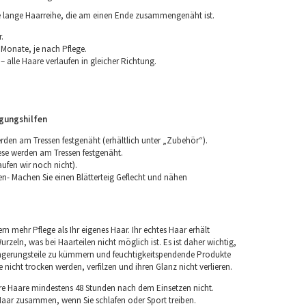
ne lange Haarreihe, die am einen Ende zusammengenäht ist.
.
 Monate, je nach Pflege.
 alle Haare verlaufen in gleicher Richtung.
igungshilfen
erden am Tressen festgenäht (erhältlich unter „Zubehör“).
iese werden am Tressen festgenäht.
aufen wir noch nicht).
n- Machen Sie einen Blätterteig Geflecht und nähen
rn mehr Pflege als Ihr eigenes Haar. Ihr echtes Haar erhält
rzeln, was bei Haarteilen nicht möglich ist. Es ist daher wichtig,
ngerungsteile zu kümmern und feuchtigkeitspendende Produkte
nicht trocken werden, verfilzen und ihren Glanz nicht verlieren.
re Haare mindestens 48 Stunden nach dem Einsetzen nicht.
 Haar zusammen, wenn Sie schlafen oder Sport treiben.