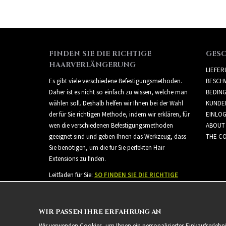
FINDEN SIE DIE RICHTIGE
GES
HAARVERLÄNGERUNG
LIEFE
Es gibt viele verschiedene Befestigungsmethoden.
BESCH
Daher ist es nicht so einfach zu wissen, welche man
BEDIN
wählen soll. Deshalb helfen wir Ihnen bei der Wahl
KUNDE
der für Sie richtigen Methode, indem wir erklären, für
EINLO
wen die verschiedenen Befestigungsmethoden
ABOUT
geeignet sind und geben Ihnen das Werkzeug, dass
THE CO
Sie benötigen, um die für Sie perfekten Hair
Extensions zu finden.
Leitfaden für Sie:
SO FINDEN SIE DIE RICHTIGE
HAARVERLÄNGERUNG
WIR PASSEN IHRE ERFAHRUNG AN
Wir verwenden Cookies, um Ihnen ein personalisiertes Einkaufserlebn