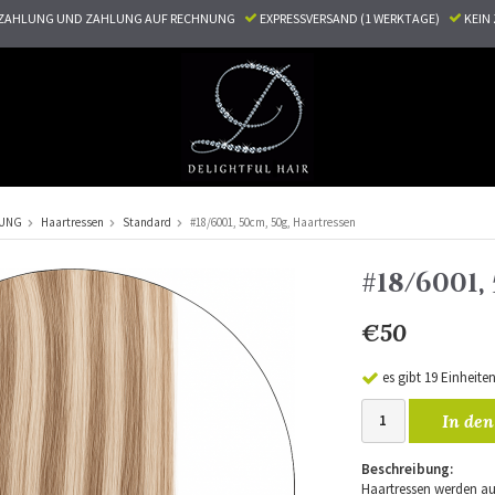
ZAHLUNG UND ZAHLUNG AUF RECHNUNG
EXPRESSVERSAND (1 WERKTAGE)
KEI
RUNG
Haartressen
Standard
#18/6001, 50cm, 50g, Haartressen
#18/6001
€50
es gibt 19 Einheite
In den
Beschreibung:
Haartressen werden au