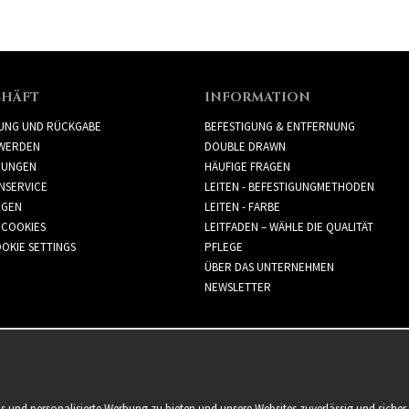
CHÄFT
INFORMATION
RUNG UND RÜCKGABE
BEFESTIGUNG & ENTFERNUNG
WERDEN
DOUBLE DRAWN
GUNGEN
HÄUFIGE FRAGEN
NSERVICE
LEITEN - BEFESTIGUNGMETHODEN
GGEN
LEITEN - FARBE
 COOKIES
LEITFADEN – WÄHLE DIE QUALITÄT
OKIE SETTINGS
PFLEGE
ÜBER DAS UNTERNEHMEN
NEWSLETTER
is und personalisierte Werbung zu bieten und unsere Websites zuverlässig und sich