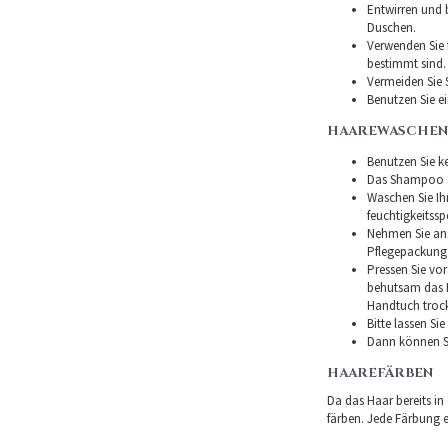
Entwirren und
Duschen.
Verwenden Sie f
bestimmt sind.
Vermeiden Sie 
Benutzen Sie e
HAAREWASCHEN
Benutzen Sie ke
Das Shampoo so
Waschen Sie I
feuchtigkeitss
Nehmen Sie ans
Pflegepackung
Pressen Sie vor
behutsam das H
Handtuch troc
Bitte lassen Si
Dann können Si
HAAREFÄRBEN
Da das Haar bereits in
färben. Jede Färbung er