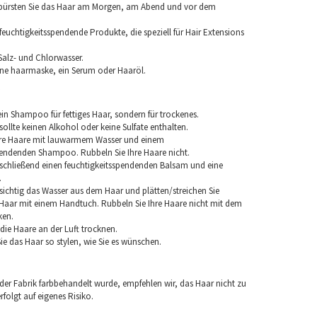
 bürsten Sie das Haar am Morgen, am Abend und vor dem
euchtigkeitsspendende Produkte, die speziell für Hair Extensions
Salz- und Chlorwasser.
ine haarmaske, ein Serum oder Haaröl.
in Shampoo für fettiges Haar, sondern für trockenes.
llte keinen Alkohol oder keine Sulfate enthalten.
hre Haare mit lauwarmem Wasser und einem
pendenden Shampoo. Rubbeln Sie Ihre Haare nicht.
chließend einen feuchtigkeitsspendenden Balsam und eine
.
sichtig das Wasser aus dem Haar und plätten/streichen Sie
aar mit einem Handtuch. Rubbeln Sie Ihre Haare nicht mit dem
ken.
e die Haare an der Luft trocknen.
e das Haar so stylen, wie Sie es wünschen.
 der Fabrik farbbehandelt wurde, empfehlen wir, das Haar nicht zu
folgt auf eigenes Risiko.