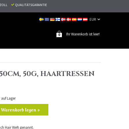
N ZOLL
QUALITÄTSGARANTIE
Ihr Warenkorb ist leer!
0
, 50CM, 50G, HAARTRESSEN
n auf Lager
 Warenkorb legen »
ch Hair Weft genannt.