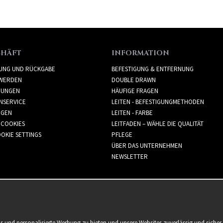
CHÄFT
INFORMATION
RUNG UND RÜCKGABE
BEFESTIGUNG & ENTFERNUNG
WERDEN
DOUBLE DRAWN
GUNGEN
HÄUFIGE FRAGEN
NSERVICE
LEITEN - BEFESTIGUNGMETHODEN
GGEN
LEITEN - FARBE
 COOKIES
LEITFADEN – WÄHLE DIE QUALITÄT
OKIE SETTINGS
PFLEGE
ÜBER DAS UNTERNEHMEN
NEWSLETTER
is und personalisierte Werbung zu bieten und unsere Websites zuverlässig und sich