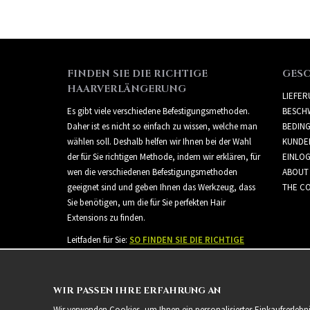
FINDEN SIE DIE RICHTIGE
GES
HAARVERLÄNGERUNG
LIEFE
Es gibt viele verschiedene Befestigungsmethoden.
BESCH
Daher ist es nicht so einfach zu wissen, welche man
BEDIN
wählen soll. Deshalb helfen wir Ihnen bei der Wahl
KUNDE
der für Sie richtigen Methode, indem wir erklären, für
EINLO
wen die verschiedenen Befestigungsmethoden
ABOUT
geeignet sind und geben Ihnen das Werkzeug, dass
THE CO
Sie benötigen, um die für Sie perfekten Hair
Extensions zu finden.
Leitfaden für Sie:
SO FINDEN SIE DIE RICHTIGE
HAARVERLÄNGERUNG
WIR PASSEN IHRE ERFAHRUNG AN
Wir verwenden Cookies, um Ihnen ein personalisiertes Einkaufserlebn