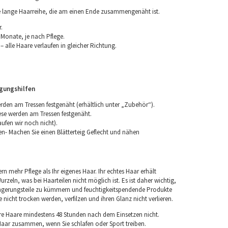
ne lange Haarreihe, die am einen Ende zusammengenäht ist.
.
 Monate, je nach Pflege.
 alle Haare verlaufen in gleicher Richtung.
igungshilfen
erden am Tressen festgenäht (erhältlich unter „Zubehör“).
iese werden am Tressen festgenäht.
aufen wir noch nicht).
n- Machen Sie einen Blätterteig Geflecht und nähen
rn mehr Pflege als Ihr eigenes Haar. Ihr echtes Haar erhält
rzeln, was bei Haarteilen nicht möglich ist. Es ist daher wichtig,
ngerungsteile zu kümmern und feuchtigkeitspendende Produkte
nicht trocken werden, verfilzen und ihren Glanz nicht verlieren.
re Haare mindestens 48 Stunden nach dem Einsetzen nicht.
 Haar zusammen, wenn Sie schlafen oder Sport treiben.