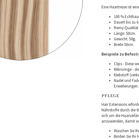
Eine Haartresse ist ei
100 % Echthaar
Dauert bis zu 6
Remy-Qualität –
Länge: 50cm.
Gewicht: 50g.
Breite 50cm.
Beispiele zu Befest
Clips - Diese w
Mikroringe - d
Klebstoff (verk
Nadel und Fade
Erweiterungen.
PFLEGE
Hair Extensions erforde
Nährstoffe durch die Wu
sich um die Haarverlä
anzuwenden, damit sie 
Waschen Sie Ih
Binden Sie Ihr