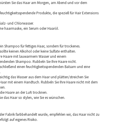
 bürsten Sie das Haar am Morgen, am Abend und vor dem
euchtigkeitsspendende Produkte, die speziell für Hair Extensions
Salz- und Chlorwasser.
ine haarmaske, ein Serum oder Haaröl.
in Shampoo für fettiges Haar, sondern für trockenes.
llte keinen Alkohol oder keine Sulfate enthalten.
hre Haare mit lauwarmem Wasser und einem
pendenden Shampoo. Rubbeln Sie Ihre Haare nicht.
chließend einen feuchtigkeitsspendenden Balsam und eine
.
sichtig das Wasser aus dem Haar und plätten/streichen Sie
aar mit einem Handtuch. Rubbeln Sie Ihre Haare nicht mit dem
ken.
e die Haare an der Luft trocknen.
e das Haar so stylen, wie Sie es wünschen.
 der Fabrik farbbehandelt wurde, empfehlen wir, das Haar nicht zu
folgt auf eigenes Risiko.