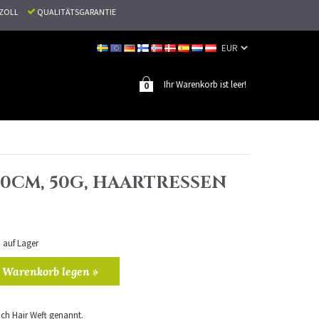
N ZOLL
QUALITÄTSGARANTIE
Ihr Warenkorb ist leer!
0
, 50CM, 50G, HAARTRESSEN
n auf Lager
 Warenkorb legen »
ch Hair Weft genannt.