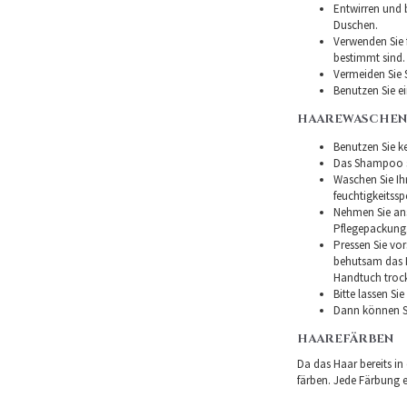
Entwirren und
Duschen.
Verwenden Sie f
bestimmt sind.
Vermeiden Sie 
Benutzen Sie e
HAAREWASCHEN
Benutzen Sie ke
Das Shampoo so
Waschen Sie I
feuchtigkeitss
Nehmen Sie ans
Pflegepackung
Pressen Sie vor
behutsam das H
Handtuch troc
Bitte lassen Si
Dann können Si
HAAREFÄRBEN
Da das Haar bereits in
färben. Jede Färbung er