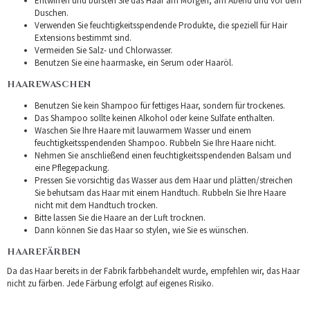
Entwirren und bürsten Sie das Haar am Morgen, am Abend und vor dem
Duschen.
Verwenden Sie feuchtigkeitsspendende Produkte, die speziell für Hair
Extensions bestimmt sind.
Vermeiden Sie Salz- und Chlorwasser.
Benutzen Sie eine haarmaske, ein Serum oder Haaröl.
HAAREWASCHEN
Benutzen Sie kein Shampoo für fettiges Haar, sondern für trockenes.
Das Shampoo sollte keinen Alkohol oder keine Sulfate enthalten.
Waschen Sie Ihre Haare mit lauwarmem Wasser und einem
feuchtigkeitsspendenden Shampoo. Rubbeln Sie Ihre Haare nicht.
Nehmen Sie anschließend einen feuchtigkeitsspendenden Balsam und
eine Pflegepackung.
Pressen Sie vorsichtig das Wasser aus dem Haar und plätten/streichen
Sie behutsam das Haar mit einem Handtuch. Rubbeln Sie Ihre Haare
nicht mit dem Handtuch trocken.
Bitte lassen Sie die Haare an der Luft trocknen.
Dann können Sie das Haar so stylen, wie Sie es wünschen.
HAAREFÄRBEN
Da das Haar bereits in der Fabrik farbbehandelt wurde, empfehlen wir, das Haar
nicht zu färben. Jede Färbung erfolgt auf eigenes Risiko.