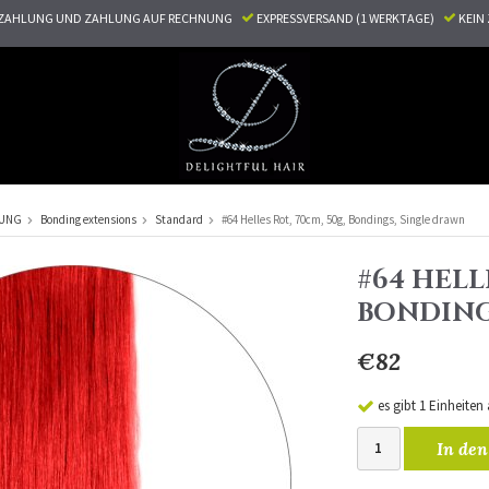
ZAHLUNG UND ZAHLUNG AUF RECHNUNG
EXPRESSVERSAND (1 WERKTAGE)
KEI
RUNG
Bonding extensions
Standard
#64 Helles Rot, 70cm, 50g, Bondings, Single drawn
#64 HELL
BONDING
€82
es gibt 1 Einheiten
In den