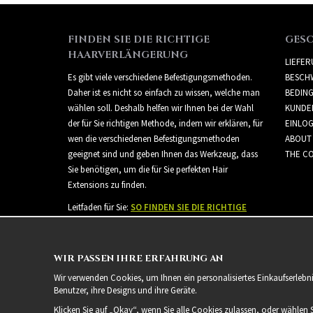
FINDEN SIE DIE RICHTIGE
GES
HAARVERLÄNGERUNG
LIEFE
Es gibt viele verschiedene Befestigungsmethoden.
BESCH
Daher ist es nicht so einfach zu wissen, welche man
BEDIN
wählen soll. Deshalb helfen wir Ihnen bei der Wahl
KUNDE
der für Sie richtigen Methode, indem wir erklären, für
EINLO
wen die verschiedenen Befestigungsmethoden
ABOUT
geeignet sind und geben Ihnen das Werkzeug, dass
THE CO
Sie benötigen, um die für Sie perfekten Hair
Extensions zu finden.
Leitfaden für Sie:
SO FINDEN SIE DIE RICHTIGE
HAARVERLÄNGERUNG
WIR PASSEN IHRE ERFAHRUNG AN
Wir verwenden Cookies, um Ihnen ein personalisiertes Einkaufserlebn
Benutzer, ihre Designs und ihre Geräte.
Klicken Sie auf „Okay“, wenn Sie alle Cookies zulassen, oder wählen 