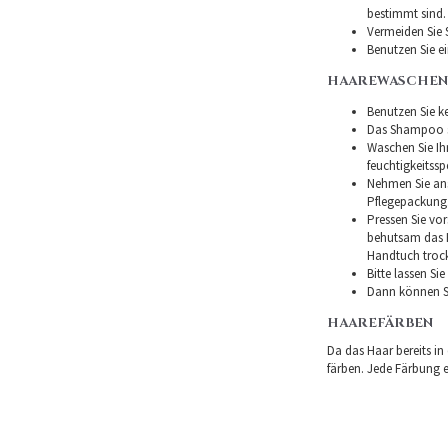
bestimmt sind.
Vermeiden Sie 
Benutzen Sie e
HAAREWASCHEN
Benutzen Sie ke
Das Shampoo so
Waschen Sie I
feuchtigkeitss
Nehmen Sie ans
Pflegepackung
Pressen Sie vor
behutsam das H
Handtuch troc
Bitte lassen Si
Dann können Si
HAAREFÄRBEN
Da das Haar bereits in
färben. Jede Färbung er