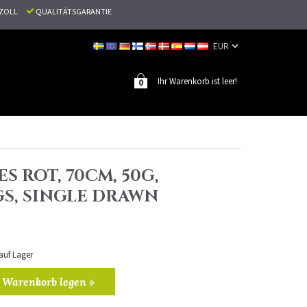
N ZOLL
QUALITÄTSGARANTIE
Ihr Warenkorb ist leer!
0
ES ROT, 70CM, 50G,
S, SINGLE DRAWN
 auf Lager
 Warenkorb legen »