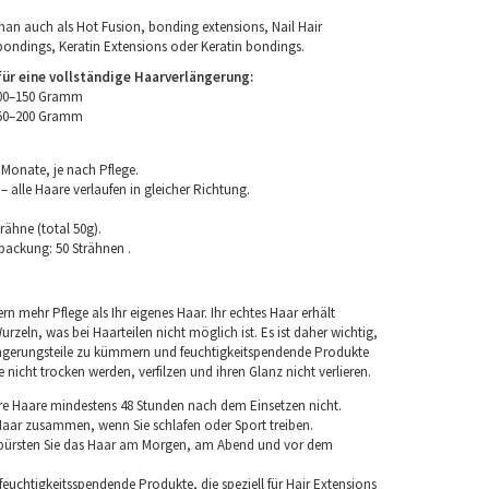
an auch als Hot Fusion, bonding extensions, Nail Hair
bondings, Keratin Extensions oder Keratin bondings.
r eine vollständige Haarverlängerung:
100–150 Gramm
150–200 Gramm
 Monate, je nach Pflege.
 alle Haare verlaufen in gleicher Richtung.
rähne (total 50g).
packung: 50 Strähnen .
rn mehr Pflege als Ihr eigenes Haar. Ihr echtes Haar erhält
rzeln, was bei Haarteilen nicht möglich ist. Es ist daher wichtig,
ngerungsteile zu kümmern und feuchtigkeitspendende Produkte
nicht trocken werden, verfilzen und ihren Glanz nicht verlieren.
re Haare mindestens 48 Stunden nach dem Einsetzen nicht.
 Haar zusammen, wenn Sie schlafen oder Sport treiben.
 bürsten Sie das Haar am Morgen, am Abend und vor dem
euchtigkeitsspendende Produkte, die speziell für Hair Extensions