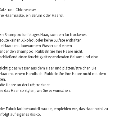
Salz- und Chlorwasser.
ine Haarmaske, ein Serum oder Haaröl.
in Shampoo für fettiges Haar, sondern für trockenes.
llte keinen Alkohol oder keine Sulfate enthalten.
hre Haare mit lauwarmem Wasser und einem
pendenden Shampoo. Rubbeln Sie Ihre Haare nicht.
chließend einen feuchtigkeitsspendenden Balsam und eine
.
sichtig das Wasser aus dem Haar und plätten/streichen Sie
aar mit einem Handtuch. Rubbeln Sie Ihre Haare nicht mit dem
ken.
e die Haare an der Luft trocknen.
e das Haar so stylen, wie Sie es wünschen.
 der Fabrik farbbehandelt wurde, empfehlen wir, das Haar nicht zu
folgt auf eigenes Risiko.