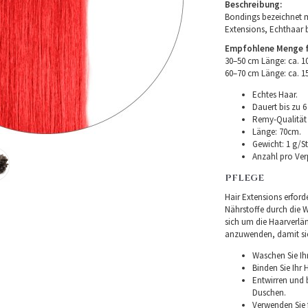
Beschreibung:
Bondings bezeichnet m
Extensions, Echthaar 
Empfohlene Menge fü
30–50 cm Länge: ca. 
60–70 cm Länge: ca. 
Echtes Haar.
Dauert bis zu 6
Remy-Qualität –
Länge: 70cm.
Gewicht: 1 g/St
Anzahl pro Ver
PFLEGE
Hair Extensions erforde
Nährstoffe durch die Wu
sich um die Haarverlä
anzuwenden, damit sie 
Waschen Sie Ih
Binden Sie Ihr
Entwirren und
Duschen.
Verwenden Sie f