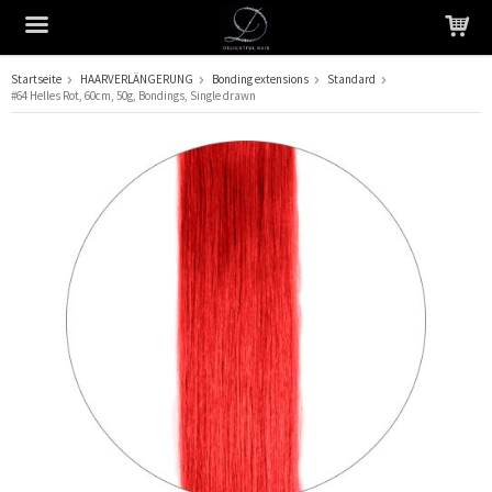
Startseite
HAARVERLÄNGERUNG
Bonding extensions
Standard
#64 Helles Rot, 60cm, 50g, Bondings, Single drawn
Das Produkt wurde in Ihren Warenkorb gelegt