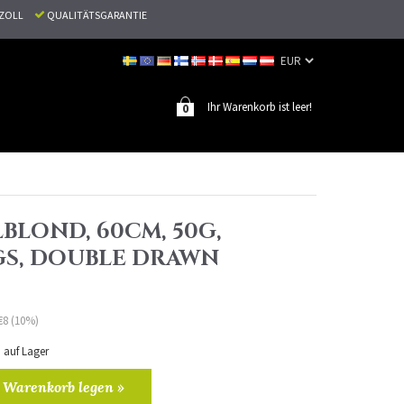
N ZOLL
QUALITÄTSGARANTIE
Ihr Warenkorb ist leer!
0
LBLOND, 60CM, 50G,
S, DOUBLE DRAWN
€8 (10%)
n auf Lager
 Warenkorb legen »