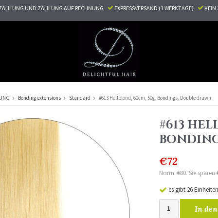
ZAHLUNG UND ZAHLUNG AUF RECHNUNG
EXPRESSVERSAND (1 WERKTAGE)
KEI
RUNG
Bonding extensions
Standard
#613 Hellblond, 60cm, 50g, Bondings, Double drawn
#613 HEL
BONDING
€72
Norm. €80. Sie sparen 
es gibt 26 Einheite
In den