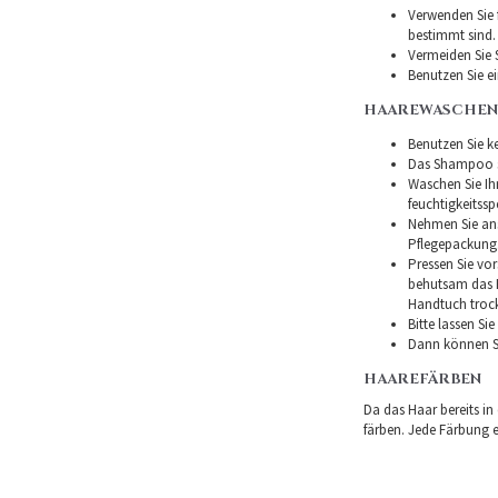
Verwenden Sie f
bestimmt sind.
Vermeiden Sie 
Benutzen Sie e
HAAREWASCHEN
Benutzen Sie ke
Das Shampoo so
Waschen Sie I
feuchtigkeitss
Nehmen Sie ans
Pflegepackung
Pressen Sie vor
behutsam das H
Handtuch troc
Bitte lassen Si
Dann können Si
HAAREFÄRBEN
Da das Haar bereits in
färben. Jede Färbung er