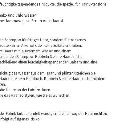
euchtigkeitsspendende Produkte, die speziell für Hair Extensions
Salz- und Chlorwasser.
ine Haarmaske, ein Serum oder Haaröl.
in Shampoo für fettiges Haar, sondern für trockenes.
llte keinen Alkohol oder keine Sulfate enthalten.
hre Haare mit lauwarmem Wasser und einem
pendenden Shampoo. Rubbeln Sie Ihre Haare nicht.
chließend einen feuchtigkeitsspendenden Balsam und eine
.
sichtig das Wasser aus dem Haar und plätten/streichen Sie
aar mit einem Handtuch. Rubbeln Sie Ihre Haare nicht mit dem
ken.
e die Haare an der Luft trocknen.
e das Haar so stylen, wie Sie es wünschen.
 der Fabrik farbbehandelt wurde, empfehlen wir, das Haar nicht zu
folgt auf eigenes Risiko.