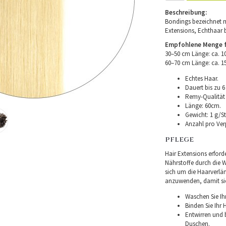
Beschreibung:
Bondings bezeichnet m
Extensions, Echthaar 
Empfohlene Menge fü
30–50 cm Länge: ca. 
60–70 cm Länge: ca. 
Echtes Haar.
Dauert bis zu 6
Remy-Qualität –
Länge: 60cm.
Gewicht: 1 g/St
Anzahl pro Ver
PFLEGE
Hair Extensions erforde
Nährstoffe durch die Wu
sich um die Haarverlä
anzuwenden, damit sie 
Waschen Sie Ih
Binden Sie Ihr
Entwirren und
Duschen.