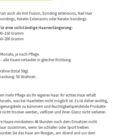
an auch als Hot Fusion, bonding extensions, Nail Hair
bondings, Keratin Extensions oder Keratin bondings.
r eine vollständige Haarverlängerung:
100–150 Gramm
150–200 Gramm
 Monate, je nach Pflege.
 alle Haare verlaufen in gleicher Richtung.
rähne (total 50g).
packung: 50 Strähnen .
rn mehr Pflege als Ihr eigenes Haar. Ihr echtes Haar erhält
rzeln, was bei Haarteilen nicht möglich ist. Es ist daher wichtig,
ngerungsteile zu kümmern und feuchtigkeitspendende Produkte
nicht trocken werden, verfilzen und ihren Glanz nicht verlieren.
re Haare mindestens 48 Stunden nach dem Einsetzen nicht.
 Haar zusammen, wenn Sie schlafen oder Sport treiben.
 bürsten Sie das Haar am Morgen, am Abend und vor dem