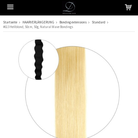
Startseite
HAARVERLÄNGERUNG
Bonding extensions
Standard
#613 Hellblond, 50cm, 50g, Natural Wave Bondings
Das Produkt wurde in Ihren Warenkorb gelegt