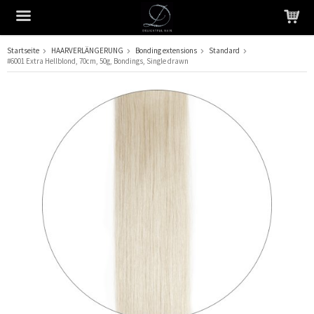
Startseite
HAARVERLÄNGERUNG
Bonding extensions
Standard
#6001 Extra Hellblond, 70cm, 50g, Bondings, Single drawn
Das Produkt wurde in Ihren Warenkorb gelegt