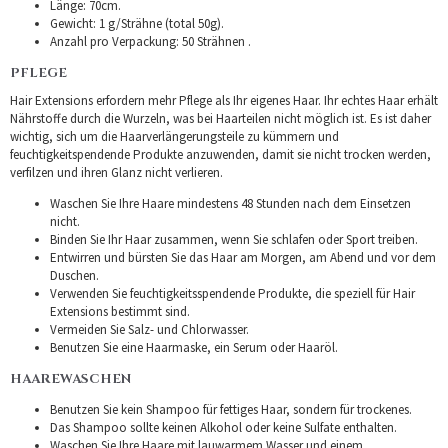
Länge: 70cm.
Gewicht: 1 g/Strähne (total 50g).
Anzahl pro Verpackung: 50 Strähnen .
PFLEGE
Hair Extensions erfordern mehr Pflege als Ihr eigenes Haar. Ihr echtes Haar erhält
Nährstoffe durch die Wurzeln, was bei Haarteilen nicht möglich ist. Es ist daher
wichtig, sich um die Haarverlängerungsteile zu kümmern und
feuchtigkeitspendende Produkte anzuwenden, damit sie nicht trocken werden,
verfilzen und ihren Glanz nicht verlieren.
Waschen Sie Ihre Haare mindestens 48 Stunden nach dem Einsetzen
nicht.
Binden Sie Ihr Haar zusammen, wenn Sie schlafen oder Sport treiben.
Entwirren und bürsten Sie das Haar am Morgen, am Abend und vor dem
Duschen.
Verwenden Sie feuchtigkeitsspendende Produkte, die speziell für Hair
Extensions bestimmt sind.
Vermeiden Sie Salz- und Chlorwasser.
Benutzen Sie eine Haarmaske, ein Serum oder Haaröl.
HAAREWASCHEN
Benutzen Sie kein Shampoo für fettiges Haar, sondern für trockenes.
Das Shampoo sollte keinen Alkohol oder keine Sulfate enthalten.
Waschen Sie Ihre Haare mit lauwarmem Wasser und einem