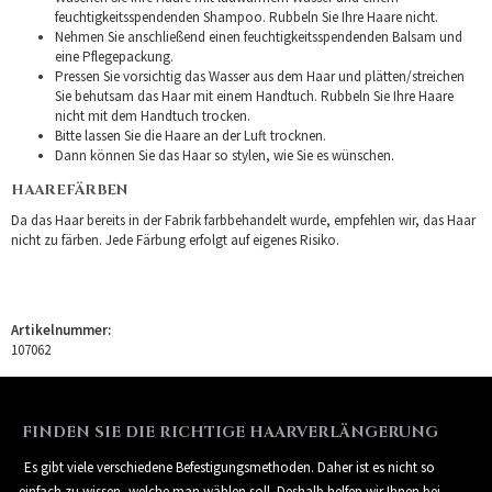
feuchtigkeitsspendenden Shampoo. Rubbeln Sie Ihre Haare nicht.
Nehmen Sie anschließend einen feuchtigkeitsspendenden Balsam und
eine Pflegepackung.
Pressen Sie vorsichtig das Wasser aus dem Haar und plätten/streichen
Sie behutsam das Haar mit einem Handtuch. Rubbeln Sie Ihre Haare
nicht mit dem Handtuch trocken.
Bitte lassen Sie die Haare an der Luft trocknen.
Dann können Sie das Haar so stylen, wie Sie es wünschen.
HAAREFÄRBEN
Da das Haar bereits in der Fabrik farbbehandelt wurde, empfehlen wir, das Haar
nicht zu färben. Jede Färbung erfolgt auf eigenes Risiko.
Artikelnummer:
107062
FINDEN SIE DIE RICHTIGE HAARVERLÄNGERUNG
Es gibt viele verschiedene Befestigungsmethoden. Daher ist es nicht so
einfach zu wissen, welche man wählen soll. Deshalb helfen wir Ihnen bei