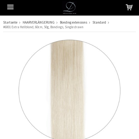
Startseite
HAARVERLÄNGERUNG
Bonding extensions
Standard
#6001 Extra Hellblond, 60cm, 50g, Bondings, Single drawn
Das Produkt wurde in Ihren Warenkorb gelegt