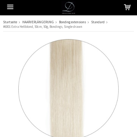
Startseite
HAARVERLÄNGERUNG
Bonding extensions
Standard
#6001 Extra Hellblond, 50cm, 50g, Bondings, Single drawn
Das Produkt wurde in Ihren Warenkorb gelegt