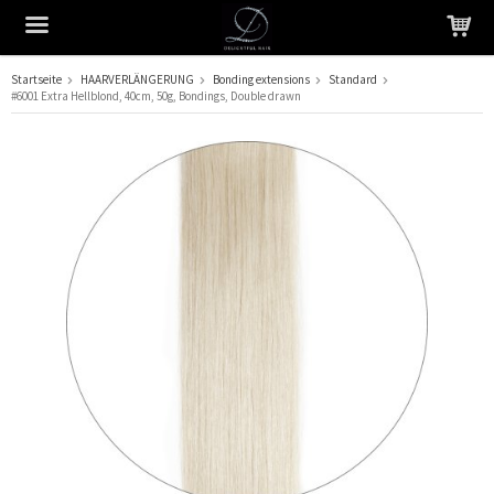
Startseite
HAARVERLÄNGERUNG
Bonding extensions
Standard
#6001 Extra Hellblond, 40cm, 50g, Bondings, Double drawn
Das Produkt wurde in Ihren Warenkorb gelegt