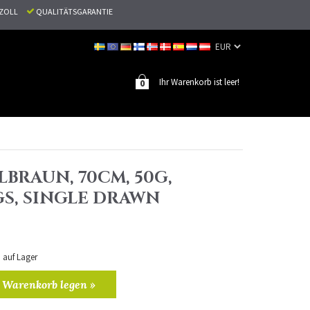
N ZOLL
QUALITÄTSGARANTIE
Ihr Warenkorb ist leer!
0
LBRAUN, 70CM, 50G,
S, SINGLE DRAWN
n auf Lager
 Warenkorb legen »