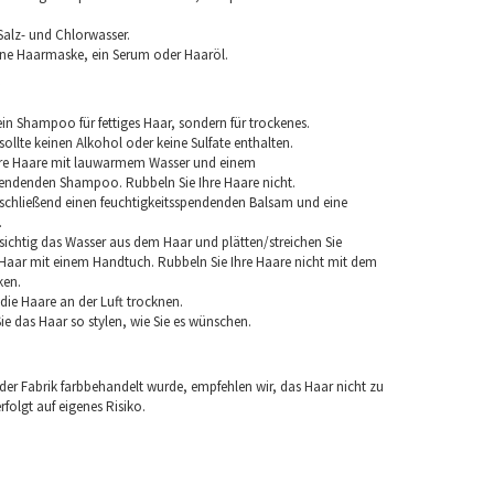
Salz- und Chlorwasser.
ine Haarmaske, ein Serum oder Haaröl.
in Shampoo für fettiges Haar, sondern für trockenes.
llte keinen Alkohol oder keine Sulfate enthalten.
hre Haare mit lauwarmem Wasser und einem
pendenden Shampoo. Rubbeln Sie Ihre Haare nicht.
chließend einen feuchtigkeitsspendenden Balsam und eine
.
sichtig das Wasser aus dem Haar und plätten/streichen Sie
aar mit einem Handtuch. Rubbeln Sie Ihre Haare nicht mit dem
ken.
e die Haare an der Luft trocknen.
e das Haar so stylen, wie Sie es wünschen.
 der Fabrik farbbehandelt wurde, empfehlen wir, das Haar nicht zu
folgt auf eigenes Risiko.