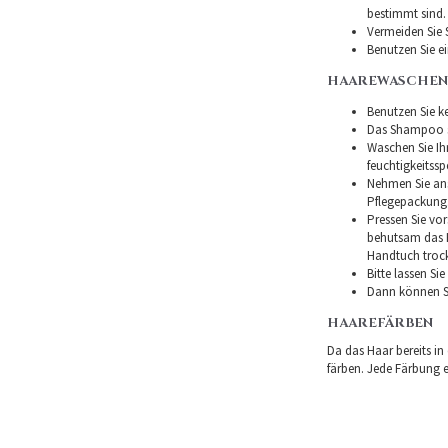
bestimmt sind.
Vermeiden Sie 
Benutzen Sie e
HAAREWASCHEN
Benutzen Sie ke
Das Shampoo so
Waschen Sie I
feuchtigkeitss
Nehmen Sie ans
Pflegepackung
Pressen Sie vor
behutsam das H
Handtuch troc
Bitte lassen Si
Dann können Si
HAAREFÄRBEN
Da das Haar bereits in
färben. Jede Färbung er