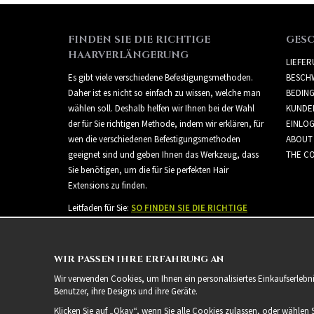
FINDEN SIE DIE RICHTIGE
GES
HAARVERLÄNGERUNG
LIEFE
Es gibt viele verschiedene Befestigungsmethoden.
BESCH
Daher ist es nicht so einfach zu wissen, welche man
BEDIN
wählen soll. Deshalb helfen wir Ihnen bei der Wahl
KUNDE
der für Sie richtigen Methode, indem wir erklären, für
EINLO
wen die verschiedenen Befestigungsmethoden
ABOUT
geeignet sind und geben Ihnen das Werkzeug, dass
THE CO
Sie benötigen, um die für Sie perfekten Hair
Extensions zu finden.
Leitfaden für Sie:
SO FINDEN SIE DIE RICHTIGE
HAARVERLÄNGERUNG
WIR PASSEN IHRE ERFAHRUNG AN
Wir verwenden Cookies, um Ihnen ein personalisiertes Einkaufserlebn
Benutzer, ihre Designs und ihre Geräte.
Klicken Sie auf „Okay“, wenn Sie alle Cookies zulassen, oder wählen 