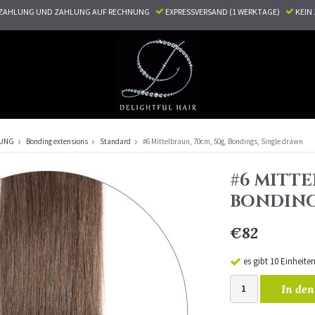
ZAHLUNG UND ZAHLUNG AUF RECHNUNG
EXPRESSVERSAND (1 WERKTAGE)
KEI
RUNG
Bonding extensions
Standard
#6 Mittelbraun, 70cm, 50g, Bondings, Single drawn
#6 MITTE
BONDING
€82
es gibt 10 Einheite
In den