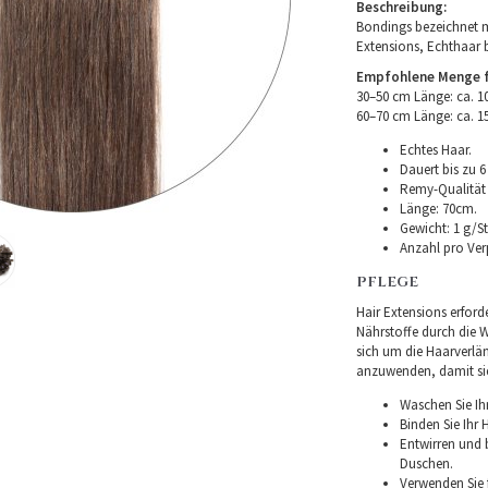
Beschreibung:
Bondings bezeichnet m
Extensions, Echthaar 
Empfohlene Menge fü
30–50 cm Länge: ca. 
60–70 cm Länge: ca. 
Echtes Haar.
Dauert bis zu 6
Remy-Qualität –
Länge: 70cm.
Gewicht: 1 g/St
Anzahl pro Ver
PFLEGE
Hair Extensions erforde
Nährstoffe durch die Wu
sich um die Haarverlä
anzuwenden, damit sie 
Waschen Sie Ih
Binden Sie Ihr
Entwirren und
Duschen.
Verwenden Sie f