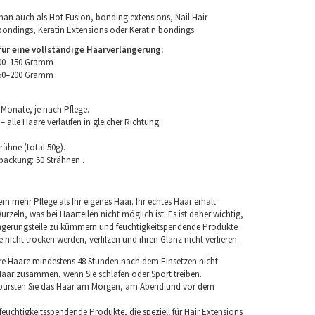
an auch als Hot Fusion, bonding extensions, Nail Hair
bondings, Keratin Extensions oder Keratin bondings.
r eine vollständige Haarverlängerung:
100–150 Gramm
150–200 Gramm
 Monate, je nach Pflege.
 alle Haare verlaufen in gleicher Richtung.
rähne (total 50g).
packung: 50 Strähnen .
rn mehr Pflege als Ihr eigenes Haar. Ihr echtes Haar erhält
rzeln, was bei Haarteilen nicht möglich ist. Es ist daher wichtig,
ngerungsteile zu kümmern und feuchtigkeitspendende Produkte
nicht trocken werden, verfilzen und ihren Glanz nicht verlieren.
re Haare mindestens 48 Stunden nach dem Einsetzen nicht.
 Haar zusammen, wenn Sie schlafen oder Sport treiben.
 bürsten Sie das Haar am Morgen, am Abend und vor dem
euchtigkeitsspendende Produkte, die speziell für Hair Extensions