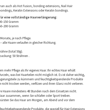
an auch als Hot Fusion, bonding extensions, Nail Hair
bondings, Keratin Extensions oder Keratin bondings.
r eine vollständige Haarverlängerung:
100–150 Gramm
150–200 Gramm
 Monate, je nach Pflege.
 alle Haare verlaufen in gleicher Richtung.
rähne (total 50g).
packung: 50 Strähnen .
rn mehr Pflege als Ihr eigenes Haar. Ihr echtes Haar erhält
rzeln, was bei Haarteilen nicht möglich ist. Es ist daher wichtig,
ngerungsteile zu kümmern und feuchtigkeitspendende Produkte
nicht trocken werden, verfilzen und ihren Glanz nicht verlieren.
re Haare mindestens 48 Stunden nach dem Einsetzen nicht.
 Haar zusammen, wenn Sie schlafen oder Sport treiben.
 bürsten Sie das Haar am Morgen, am Abend und vor dem
euchtigkeitsspendende Produkte, die speziell für Hair Extensions