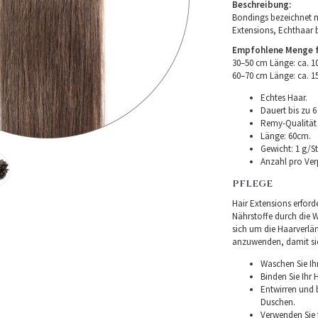
Beschreibung:
Bondings bezeichnet m
Extensions, Echthaar 
Empfohlene Menge fü
30–50 cm Länge: ca. 
60–70 cm Länge: ca. 
Echtes Haar.
Dauert bis zu 6
Remy-Qualität –
Länge: 60cm.
Gewicht: 1 g/St
Anzahl pro Ver
PFLEGE
Hair Extensions erforde
Nährstoffe durch die Wu
sich um die Haarverlä
anzuwenden, damit sie 
Waschen Sie Ih
Binden Sie Ihr
Entwirren und
Duschen.
Verwenden Sie f