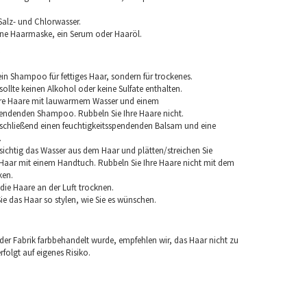
Salz- und Chlorwasser.
ine Haarmaske, ein Serum oder Haaröl.
in Shampoo für fettiges Haar, sondern für trockenes.
llte keinen Alkohol oder keine Sulfate enthalten.
hre Haare mit lauwarmem Wasser und einem
pendenden Shampoo. Rubbeln Sie Ihre Haare nicht.
chließend einen feuchtigkeitsspendenden Balsam und eine
.
sichtig das Wasser aus dem Haar und plätten/streichen Sie
aar mit einem Handtuch. Rubbeln Sie Ihre Haare nicht mit dem
ken.
e die Haare an der Luft trocknen.
e das Haar so stylen, wie Sie es wünschen.
 der Fabrik farbbehandelt wurde, empfehlen wir, das Haar nicht zu
folgt auf eigenes Risiko.