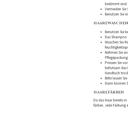
bestimmt sind.
Vermeiden Sie 
Benutzen Sie e
HAAREWASCHEN
Benutzen Sie ke
Das Shampoo so
Waschen Sie I
feuchtigkeitss
Nehmen Sie ans
Pflegepackung
Pressen Sie vor
behutsam das H
Handtuch troc
Bitte lassen Si
Dann können Si
HAAREFÄRBEN
Da das Haar bereits in
färben. Jede Färbung er