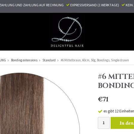
ZAHLUNG UND ZAHLUNG AUF RECHNUNG
EXPRESSVERSAND (1 WERKTAGE)
KEI
RUNG
Bonding extensions
Standard
#6 Mittelbraun, 60cm, 50g, Bondings, Single drawn
#6 MITTE
BONDING
€71
es gibt 12 Einheite
In den