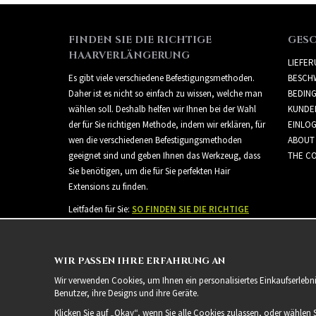
FINDEN SIE DIE RICHTIGE
GES
HAARVERLÄNGERUNG
LIEFE
Es gibt viele verschiedene Befestigungsmethoden.
BESCH
Daher ist es nicht so einfach zu wissen, welche man
BEDIN
wählen soll. Deshalb helfen wir Ihnen bei der Wahl
KUNDE
der für Sie richtigen Methode, indem wir erklären, für
EINLO
wen die verschiedenen Befestigungsmethoden
ABOUT
geeignet sind und geben Ihnen das Werkzeug, dass
THE CO
Sie benötigen, um die für Sie perfekten Hair
Extensions zu finden.
Leitfaden für Sie:
SO FINDEN SIE DIE RICHTIGE
HAARVERLÄNGERUNG
WIR PASSEN IHRE ERFAHRUNG AN
Wir verwenden Cookies, um Ihnen ein personalisiertes Einkaufserlebn
Benutzer, ihre Designs und ihre Geräte.
Klicken Sie auf „Okay“, wenn Sie alle Cookies zulassen, oder wählen 