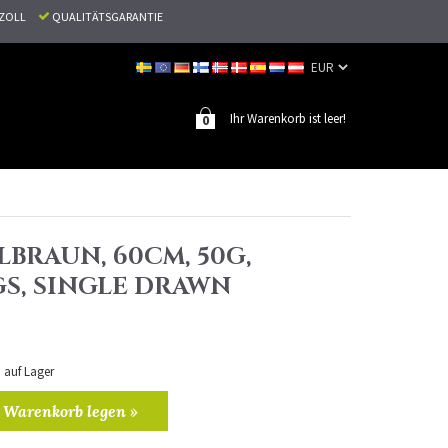
N ZOLL
QUALITÄTSGARANTIE
Ihr Warenkorb ist leer!
0
LBRAUN, 60CM, 50G,
S, SINGLE DRAWN
n auf Lager
 Warenkorb legen »