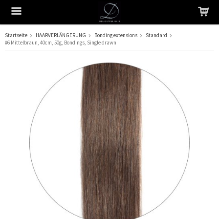
Startseite
HAARVERLÄNGERUNG
Bonding extensions
Standard
#6 Mittelbraun, 40cm, 50g, Bondings, Single drawn
Das Produkt wurde in Ihren Warenkorb gelegt