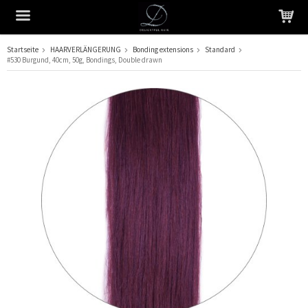
Startseite
HAARVERLÄNGERUNG
Bonding extensions
Standard
#530 Burgund, 40cm, 50g, Bondings, Double drawn
Das Produkt wurde in Ihren Warenkorb gelegt