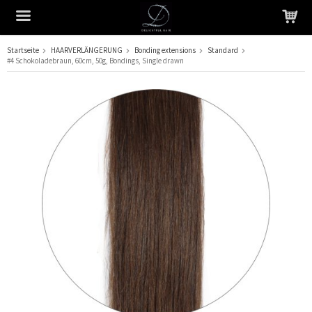
Startseite
HAARVERLÄNGERUNG
Bonding extensions
Standard
#4 Schokoladebraun, 60cm, 50g, Bondings, Single drawn
Das Produkt wurde in Ihren Warenkorb gelegt