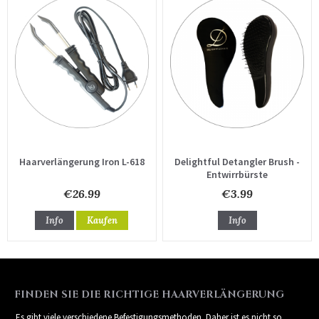
Haarverlängerung Iron L-618
Delightful Detangler Brush -
Entwirrbürste
€26.99
€3.99
Info
Kaufen
Info
FINDEN SIE DIE RICHTIGE HAARVERLÄNGERUNG
Es gibt viele verschiedene Befestigungsmethoden. Daher ist es nicht so