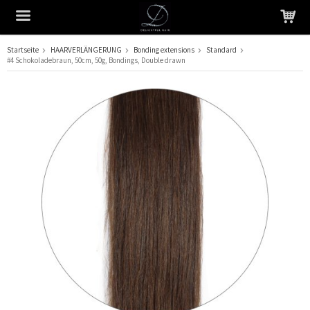
Startseite
HAARVERLÄNGERUNG
Bonding extensions
Standard
#4 Schokoladebraun, 50cm, 50g, Bondings, Double drawn
Das Produkt wurde in Ihren Warenkorb gelegt