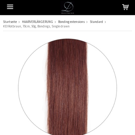
Startseite
HAARVERLÄNGERUNG
Bonding extensions
Standard
#33 Rotbraun, 70cm, 50g, Bondings, Single drawn
Das Produkt wurde in Ihren Warenkorb gelegt