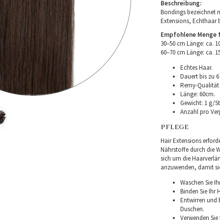
Beschreibung:
Bondings bezeichnet m
Extensions, Echthaar 
Empfohlene Menge fü
30–50 cm Länge: ca. 
60–70 cm Länge: ca. 
Echtes Haar.
Dauert bis zu 6
Remy-Qualität –
Länge: 60cm.
Gewicht: 1 g/St
Anzahl pro Ver
PFLEGE
Hair Extensions erforde
Nährstoffe durch die Wu
sich um die Haarverlä
anzuwenden, damit sie 
Waschen Sie Ih
Binden Sie Ihr
Entwirren und
Duschen.
Verwenden Sie f