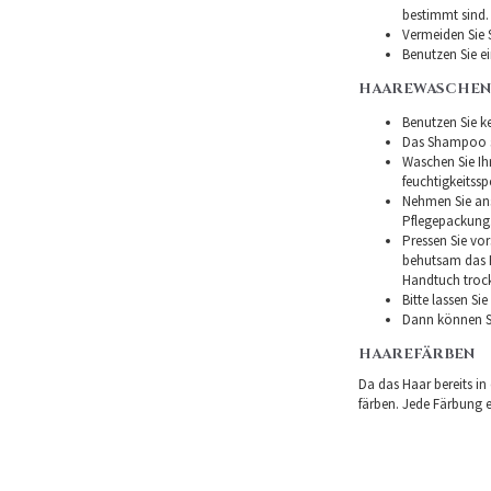
bestimmt sind.
Vermeiden Sie 
Benutzen Sie e
HAAREWASCHEN
Benutzen Sie ke
Das Shampoo so
Waschen Sie I
feuchtigkeitss
Nehmen Sie ans
Pflegepackung
Pressen Sie vor
behutsam das H
Handtuch troc
Bitte lassen Si
Dann können Si
HAAREFÄRBEN
Da das Haar bereits in
färben. Jede Färbung er