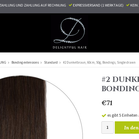
ZAHLUNG UND ZAHLUNG AUF RECHNUNG
EXPRESSVERSAND (1 WERKTAGE)
KEI
RUNG
Bonding extensions
Standard
#2 Dunkelbraun, 60cm, 50g, Bondings, Single drawn
#2 DUNKE
BONDING
€71
es gibt 5 Einheiten
In den