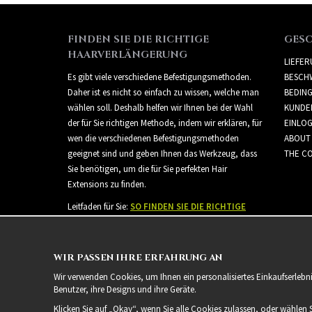
FINDEN SIE DIE RICHTIGE
GES
HAARVERLÄNGERUNG
LIEFE
Es gibt viele verschiedene Befestigungsmethoden.
BESCH
Daher ist es nicht so einfach zu wissen, welche man
BEDIN
wählen soll. Deshalb helfen wir Ihnen bei der Wahl
KUNDE
der für Sie richtigen Methode, indem wir erklären, für
EINLO
wen die verschiedenen Befestigungsmethoden
ABOUT
geeignet sind und geben Ihnen das Werkzeug, dass
THE CO
Sie benötigen, um die für Sie perfekten Hair
Extensions zu finden.
Leitfaden für Sie:
SO FINDEN SIE DIE RICHTIGE
HAARVERLÄNGERUNG
WIR PASSEN IHRE ERFAHRUNG AN
Wir verwenden Cookies, um Ihnen ein personalisiertes Einkaufserlebn
Benutzer, ihre Designs und ihre Geräte.
Klicken Sie auf „Okay“, wenn Sie alle Cookies zulassen, oder wählen 