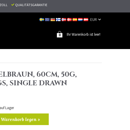
N ZOLL
QUALITÄTSGARANTIE
Ihr Warenkorb ist leer!
0
LBRAUN, 60CM, 50G,
S, SINGLE DRAWN
 auf Lager
 Warenkorb legen »