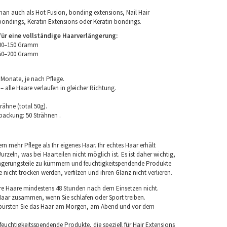
an auch als Hot Fusion, bonding extensions, Nail Hair
bondings, Keratin Extensions oder Keratin bondings.
r eine vollständige Haarverlängerung:
100–150 Gramm
150–200 Gramm
 Monate, je nach Pflege.
 alle Haare verlaufen in gleicher Richtung.
rähne (total 50g).
packung: 50 Strähnen .
rn mehr Pflege als Ihr eigenes Haar. Ihr echtes Haar erhält
rzeln, was bei Haarteilen nicht möglich ist. Es ist daher wichtig,
ngerungsteile zu kümmern und feuchtigkeitspendende Produkte
nicht trocken werden, verfilzen und ihren Glanz nicht verlieren.
re Haare mindestens 48 Stunden nach dem Einsetzen nicht.
 Haar zusammen, wenn Sie schlafen oder Sport treiben.
 bürsten Sie das Haar am Morgen, am Abend und vor dem
euchtigkeitsspendende Produkte, die speziell für Hair Extensions