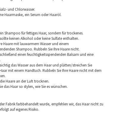
Salz- und Chlorwasser.
ine Haarmaske, ein Serum oder Haaröl.
in Shampoo für fettiges Haar, sondern für trockenes.
llte keinen Alkohol oder keine Sulfate enthalten.
hre Haare mit lauwarmem Wasser und einem
pendenden Shampoo. Rubbeln Sie Ihre Haare nicht.
chließend einen feuchtigkeitsspendenden Balsam und eine
.
sichtig das Wasser aus dem Haar und plätten/streichen Sie
aar mit einem Handtuch. Rubbeln Sie Ihre Haare nicht mit dem
ken.
e die Haare an der Luft trocknen.
e das Haar so stylen, wie Sie es wünschen.
 der Fabrik farbbehandelt wurde, empfehlen wir, das Haar nicht zu
folgt auf eigenes Risiko.