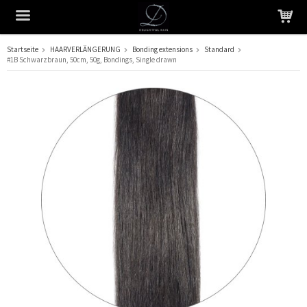
Startseite
HAARVERLÄNGERUNG
Bonding extensions
Standard
#1B Schwarzbraun, 50cm, 50g, Bondings, Single drawn
Das Produkt wurde in Ihren Warenkorb gelegt