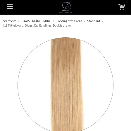
Startseite
HAARVERLÄNGERUNG
Bonding extensions
Standard
#18 Mittelblond, 50cm, 50g, Bondings, Double drawn
Das Produkt wurde in Ihren Warenkorb gelegt