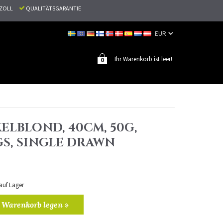
N ZOLL
QUALITÄTSGARANTIE
Ihr Warenkorb ist leer!
0
ELBLOND, 40CM, 50G,
S, SINGLE DRAWN
 auf Lager
 Warenkorb legen »