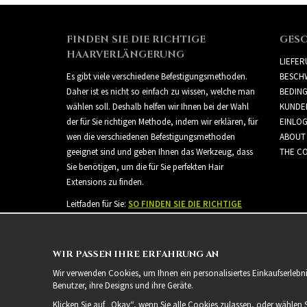
FINDEN SIE DIE RICHTIGE
GES
HAARVERLÄNGERUNG
LIEFE
Es gibt viele verschiedene Befestigungsmethoden.
BESCH
Daher ist es nicht so einfach zu wissen, welche man
BEDIN
wählen soll. Deshalb helfen wir Ihnen bei der Wahl
KUNDE
der für Sie richtigen Methode, indem wir erklären, für
EINLO
wen die verschiedenen Befestigungsmethoden
ABOUT
geeignet sind und geben Ihnen das Werkzeug, dass
THE CO
Sie benötigen, um die für Sie perfekten Hair
Extensions zu finden.
Leitfaden für Sie:
SO FINDEN SIE DIE RICHTIGE
HAARVERLÄNGERUNG
WIR PASSEN IHRE ERFAHRUNG AN
Wir verwenden Cookies, um Ihnen ein personalisiertes Einkaufserlebn
Benutzer, ihre Designs und ihre Geräte.
Klicken Sie auf „Okay“, wenn Sie alle Cookies zulassen, oder wählen 