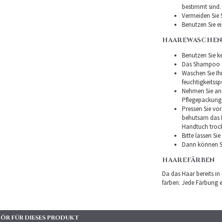
bestimmt sind.
Vermeiden Sie 
Benutzen Sie e
HAAREWASCHEN
Benutzen Sie ke
Das Shampoo so
Waschen Sie I
feuchtigkeitss
Nehmen Sie ans
Pflegepackung
Pressen Sie vor
behutsam das H
Handtuch troc
Bitte lassen Si
Dann können Si
HAAREFÄRBEN
Da das Haar bereits in
färben. Jede Färbung er
ÖR FÜR DIESES PRODUKT