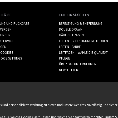
CHÄFT
INFORMATION
RUNG UND RÜCKGABE
BEFESTIGUNG & ENTFERNUNG
WERDEN
DOUBLE DRAWN
GUNGEN
HÄUFIGE FRAGEN
NSERVICE
LEITEN - BEFESTIGUNGMETHODEN
GGEN
LEITEN - FARBE
 COOKIES
LEITFADEN – WÄHLE DIE QUALITÄT
OKIE SETTINGS
PFLEGE
ÜBER DAS UNTERNEHMEN
NEWSLETTER
is und personalisierte Werbung zu bieten und unsere Websites zuverlässig und sich
Sie aus, welche Cookies Sie zulassen und welche Sie deaktivieren möchten, indem Sie