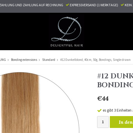
ZAHLUNG UND ZAHLUNG AUF RECHNUNG
EXPRESSVERSAND (1 WERKTAGE)
KEI
RUNG
Bonding extensions
Standard
#12 Dunkelblond, 40cm, 50g, Bondings, Single drawn
#12 DUNK
BONDING
€44
es gibt 3 Einheiten
In den