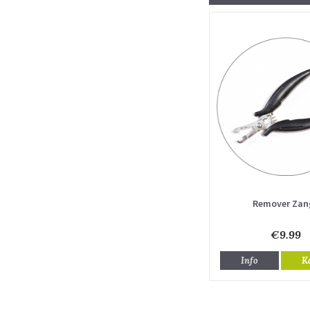
Remover Zan
€9.99
Info
K