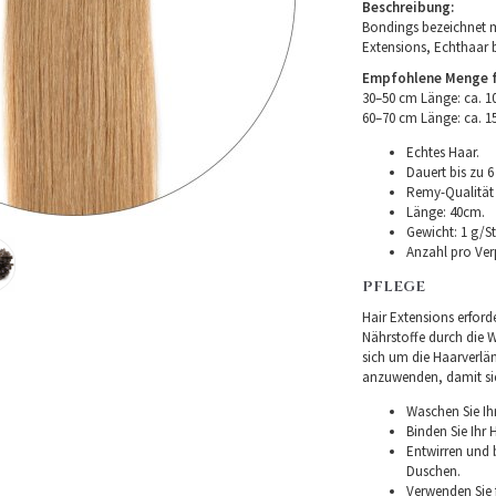
Beschreibung:
Bondings bezeichnet m
Extensions, Echthaar 
Empfohlene Menge fü
30–50 cm Länge: ca. 
60–70 cm Länge: ca. 
Echtes Haar.
Dauert bis zu 6
Remy-Qualität –
Länge: 40cm.
Gewicht: 1 g/St
Anzahl pro Ver
PFLEGE
Hair Extensions erforde
Nährstoffe durch die Wu
sich um die Haarverlä
anzuwenden, damit sie 
Waschen Sie Ih
Binden Sie Ihr
Entwirren und
Duschen.
Verwenden Sie f