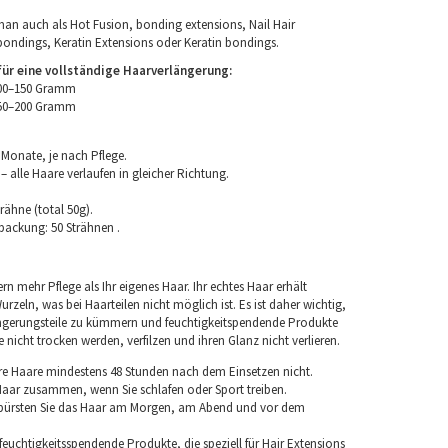
an auch als Hot Fusion, bonding extensions, Nail Hair
bondings, Keratin Extensions oder Keratin bondings.
r eine vollständige Haarverlängerung:
100–150 Gramm
150–200 Gramm
 Monate, je nach Pflege.
 alle Haare verlaufen in gleicher Richtung.
rähne (total 50g).
packung: 50 Strähnen .
rn mehr Pflege als Ihr eigenes Haar. Ihr echtes Haar erhält
rzeln, was bei Haarteilen nicht möglich ist. Es ist daher wichtig,
ngerungsteile zu kümmern und feuchtigkeitspendende Produkte
nicht trocken werden, verfilzen und ihren Glanz nicht verlieren.
re Haare mindestens 48 Stunden nach dem Einsetzen nicht.
 Haar zusammen, wenn Sie schlafen oder Sport treiben.
 bürsten Sie das Haar am Morgen, am Abend und vor dem
euchtigkeitsspendende Produkte, die speziell für Hair Extensions