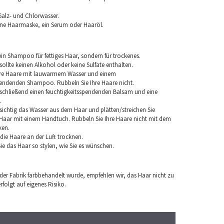
Salz- und Chlorwasser.
ine Haarmaske, ein Serum oder Haaröl.
in Shampoo für fettiges Haar, sondern für trockenes.
llte keinen Alkohol oder keine Sulfate enthalten.
hre Haare mit lauwarmem Wasser und einem
pendenden Shampoo. Rubbeln Sie Ihre Haare nicht.
chließend einen feuchtigkeitsspendenden Balsam und eine
.
sichtig das Wasser aus dem Haar und plätten/streichen Sie
aar mit einem Handtuch. Rubbeln Sie Ihre Haare nicht mit dem
ken.
e die Haare an der Luft trocknen.
e das Haar so stylen, wie Sie es wünschen.
 der Fabrik farbbehandelt wurde, empfehlen wir, das Haar nicht zu
folgt auf eigenes Risiko.