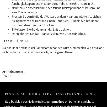
feuchtigkeitsspendenden Shampoo. Rubbeln Sie Ihre Haare nicht.
Nehmen Sie anschließend einen feuchtigkeitsspendenden Balsam und
eine Pflegepackung.
Pressen Sie vorsichtig das Wasser aus dem Haar und plätten/streichen
Sie behutsam das Haar mit einem Handtuch. Rubbeln Sie Ihre Haare
nicht mit dem Handtuch trocken.
Bitte lassen Sie die Haare an der Luft trocknen.
Dann können Sie das Haar so stylen, wie Sie es wünschen.
HAAREFÄRBEN
Da das Haar bereits in der Fabrik farbbehandelt wurde, empfehlen wir, das Haar
nicht zu färben. Jede Färbung erfolgt auf eigenes Risiko.
Artikelnummer:
106010
FINDEN SIE DIE RICHTIGE HAARVERLÄNGERUNG
Es gibt viele verschiedene Befestigungsmethoden. Daher ist es nicht so
einfach zu wissen, welche man wählen soll. Deshalb helfen wir Ihnen bei