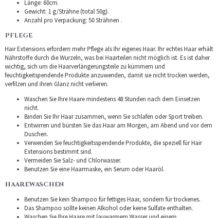
Länge: 60cm.
Gewicht: 1 g/Strähne (total 50g).
Anzahl pro Verpackung: 50 Strähnen .
PFLEGE
Hair Extensions erfordern mehr Pflege als Ihr eigenes Haar. Ihr echtes Haar erhält
Nährstoffe durch die Wurzeln, was bei Haarteilen nicht möglich ist. Es ist daher
wichtig, sich um die Haarverlängerungsteile zu kümmern und
feuchtigkeitspendende Produkte anzuwenden, damit sie nicht trocken werden,
verfilzen und ihren Glanz nicht verlieren.
Waschen Sie Ihre Haare mindestens 48 Stunden nach dem Einsetzen
nicht.
Binden Sie Ihr Haar zusammen, wenn Sie schlafen oder Sport treiben.
Entwirren und bürsten Sie das Haar am Morgen, am Abend und vor dem
Duschen.
Verwenden Sie feuchtigkeitsspendende Produkte, die speziell für Hair
Extensions bestimmt sind.
Vermeiden Sie Salz- und Chlorwasser.
Benutzen Sie eine Haarmaske, ein Serum oder Haaröl.
HAAREWASCHEN
Benutzen Sie kein Shampoo für fettiges Haar, sondern für trockenes.
Das Shampoo sollte keinen Alkohol oder keine Sulfate enthalten.
Waschen Sie Ihre Haare mit lauwarmem Wasser und einem