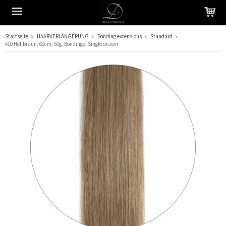
Startseite
HAARVERLÄNGERUNG
Bonding extensions
Standard
#10 Hellbraun, 60cm, 50g, Bondings, Single drawn
Das Produkt wurde in Ihren Warenkorb gelegt