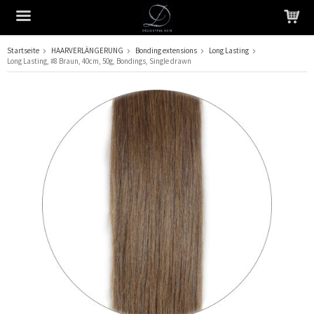
Startseite
HAARVERLÄNGERUNG
Bonding extensions
Long Lasting
Long Lasting, #8 Braun, 40cm, 50g, Bondings, Single drawn
Das Produkt wurde in Ihren Warenkorb gelegt